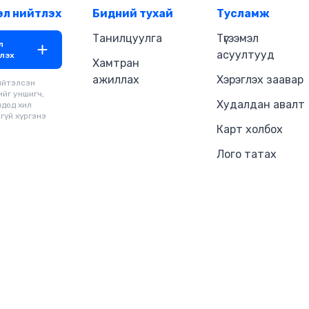
хувиршгүй мөн чанарыг харуулс
эл нийтлэх
Бидний тухай
Тусламж
уншигчдын зүрхэнд хүрсэн билэ
бүтээл нь 2000 онд Япон хэл д
Танилцуулга
Түгээмэл
л
гарсан бөгөөд 2018 онд Англи хэлн
асуултууд
лэх
орчуулагдсан даруйдаа NEW YO
Хамтран
хамгийн өндөр борлуулалттай н
ажиллах
Хэрэглэх заавар
ийтэлсэн
CHARTS-ын хамгийн их уншигчт
ийг уншигч,
зэргээр шалгарч байсан юм.
Худалдан авалт
чдод хил
гүй хүргэнэ
Карт холбох
Лого татах