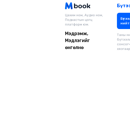
Бүтэ
Цахим ном, Аудио ном,
Бүтээ
Подкастын цогц
нийт
платформ юм.
Мэдрэмж,
Таны н
бүтээл
Мэдлэгийг
сонсог
өнгөлнө
хязгаар