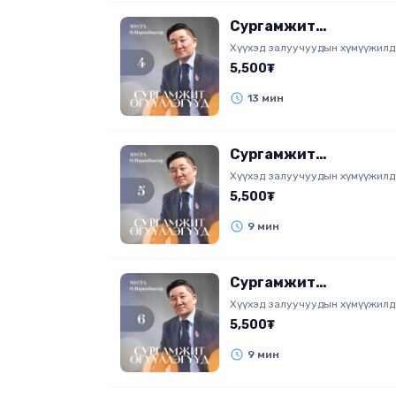
Сургамжит
өгүүллэгүүд 4
Хүүхэд залуучуудын хүмүүжилд
болох, танин мэдэхүйд зориула
5,500₮
13 мин
Сургамжит
өгүүллэгүүд 5
Хүүхэд залуучуудын хүмүүжилд
болох, танин мэдэхүйд зориула
5,500₮
9 мин
Сургамжит
өгүүллэгүүд 6
Хүүхэд залуучуудын хүмүүжилд
болох, танин мэдэхүйд зориула
5,500₮
9 мин