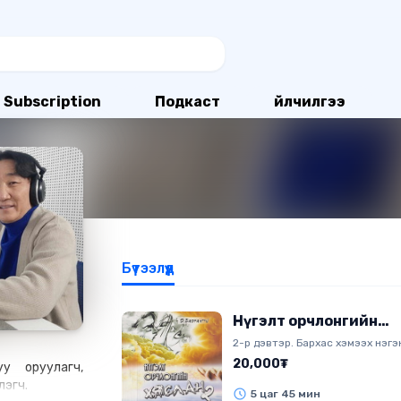
Subscription
Подкаст
Үйлчилгээ
Бүтээлүүд
Нүгэлт орчлонгийн
хяслан 2
2-р дэвтэр. Бархас хэмээх нэгэ
насныхаа босгон дээр ирчхээд
20,000₮
у оруулагч,
өнгөрүүлсэн амьдралаа эргэн дур
лэгч.
эргэцүүлэн бодож суугаа тухай 
5 цаг 45 мин