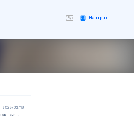
Нэвтрэх
2025/02/18
н эр тавин
 туулж
саж,
гарна. Хүн