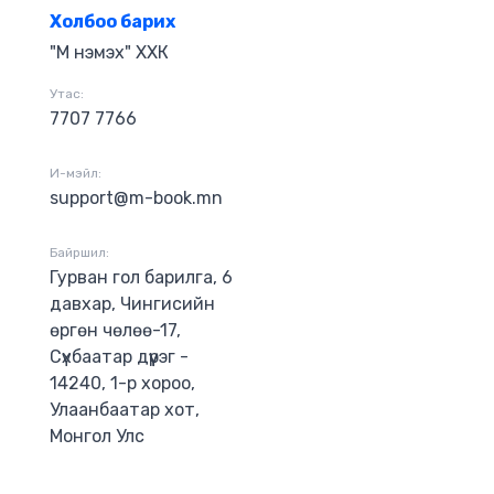
наараа
Холбоо барих
э. Энэхүү
"М нэмэх" ХХК
ээр бичигдэн
ээ
Утас:
RK TIMES-ийн
ом, AMAZON
7707 7766
ай ном
И-мэйл:
support@m-book.mn
Байршил:
Гурван гол барилга, 6
давхар, Чингисийн
өргөн чөлөө-17,
Сүхбаатар дүүрэг -
14240, 1-р хороо,
Улаанбаатар хот,
Монгол Улс