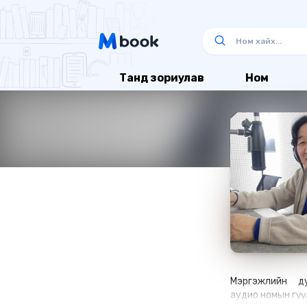
Танд зориулав
Ном
Мэргэжлийн ду
аудио номын өгүү