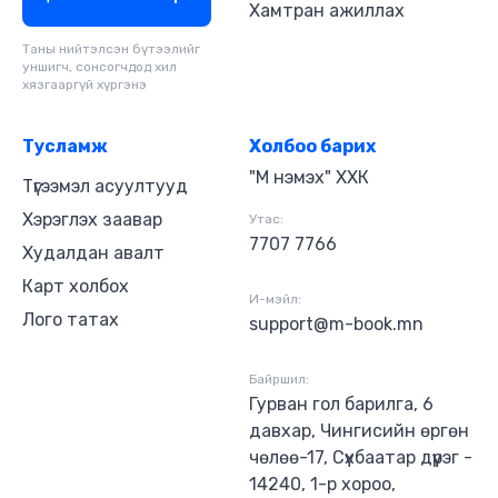
СТА Б.Цэвэлмаа Дууны найруулагч: СТА
Хамтран ажиллах
Д.Сарантуяа
Таны нийтэлсэн бүтээлийг
уншигч, сонсогчдод хил
хязгааргүй хүргэнэ
Тусламж
Холбоо барих
"М нэмэх" ХХК
Түгээмэл асуултууд
Хэрэглэх заавар
Утас:
7707 7766
Худалдан авалт
Карт холбох
И-мэйл:
Лого татах
support@m-book.mn
Байршил:
Гурван гол барилга, 6
давхар, Чингисийн өргөн
чөлөө-17, Сүхбаатар дүүрэг -
14240, 1-р хороо,