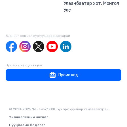
Улаанбаатар хот, Монгол
Улс
Биднийг сошиал сувгууд дээр дагаaрай
Промо код идэвхжүүлэх
Промо код
© 2018-2025 "М нэмэх" ХХК. Бүх эрх хуулиар хамгаалагдсан.
Үйлчилгээний нөхцөл
Нууцлалын бодлого