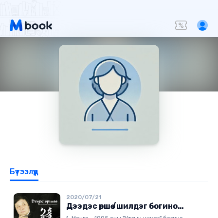
Бүтээлүүд
2020/07/21
Дээдэс өршөө /шилдэг богино
өгүүллэгүүд/