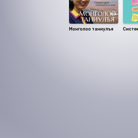
Монголоо таниулъя
Систе
ба Ре
Номын хэлэлцүүлэг
Номын талаар бусдад хув
Уншигчдын үнэлгээ, 