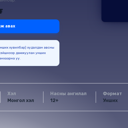
₮
ж авах
(Унших хувилбар) худалдан авсны
эйшнээр дамжуулан унших
боломжтойг анхаарна уу.
Хэл
Насны ангилал
Формат
Монгол хэл
12+
Унших