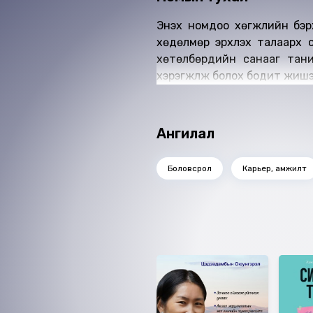
Энэхүү номдоо хөгжлийн бэр
хөдөлмөр эрхлэх талаарх 
хөтөлбөрүүдийн санааг та
хэрэгжүүлж болох бодит жишэ
Ангилал
Боловсрол
Карьер, амжилт
Ижил төстэй номнууд