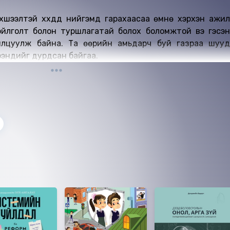
хшээлтэй хүүхдүүд нийгэмд гарахаасаа өмнө хэрхэн ажил
ойлголт болон туршлагатай болох боломжтой вэ гэсэн
нилцуулж байна. Та өөрийн амьдарч буй газраа шууд
энүүдийг дурдсан байгаа.