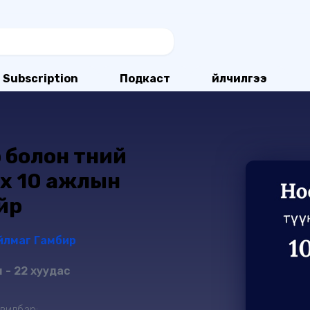
Subscription
Подкаст
Үйлчилгээ
болон түүний
ох 10 ажлын
йр
йлмаг Гамбир
 - 22 хуудас
вилбар: