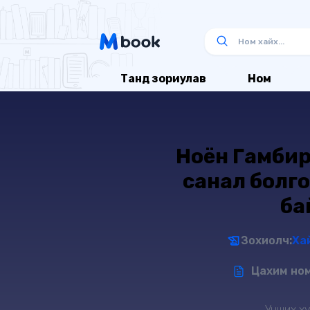
Танд зориулав
Ном
Ноён Гамбир 
санал болг
ба
Зохиолч:
Ха
Цахим ном
Унших ху