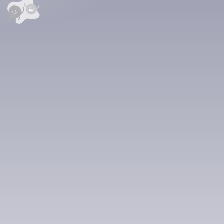
анхны үнэлгээг өгнө үү ⭐⭐⭐⭐⭐