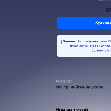
0
Худалда
Санамж:
Та энэхүү цахим номыг 
ℹ️
дараа зөвхөн
Mbook
апплик
Ангилал
Улс төр, нийгмийн ухаан
Номын тухай