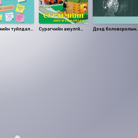
мийн туйлдал
Сурагчийн аюулгүй
Дээд боловсролын
форм
байдал
онол, арга зүй (Дэд
дэвтэр)
аалцаарай.
сэтгэгдэл
0