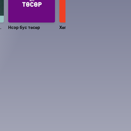
Нүсэр бус төсөр
Хөгжлийн тухай
Эсрэг цаг
онолууд: Монголын
хөрсөнд