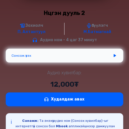
Нүцгэн дууль 2
Зохиолч
Өгүүлэгч
П. Алтантуул
М.Батмагнай
Аудио ном - 4 цаг 37 минут
Сонсож үзэх
Аудио хувилбар:
12,000₮
Худалдаж авах
Санамж:
Та энэхүү аудио ном (Сонсох хувилбар)-ыг
ℹ️
интернетгүй сонсох бол
Mbook
аппликэйшнээр дамжуулан