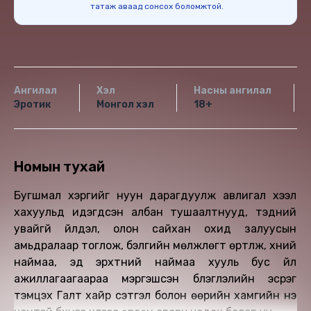
татаж аваад сонсох боломжтой.
Ангилал
Хэл
Насны ангилал
Эротик
Монгол хэл
18+
Номын тухай
Бугшмал хэргийг нуун дарагдуулж авлигал хээл
хахуульд идэгдсэн албан тушаалтнууд, тэдний
увайгүй үйлдэл, олон сайхан охид залуусын
амьдралаар тоглож, бэлгийн мөлжлөгт өртүүлж, хүний
наймаа, эд эрхтний наймаа хууль бус үйл
ажиллагаагаараа мэргэшсэн бүлэглэлийн эсрэг
тэмцэх Галт хайр сэтгэл болон өөрийн хамгийн үнэ