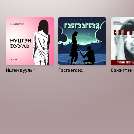
Санал болгох
Нүцгэн дууль 1
Гэсгээгсэд
Сэжигтэн
Номын хэлэлцүүлэг
Номын талаар бусдад хуваалцаарай.