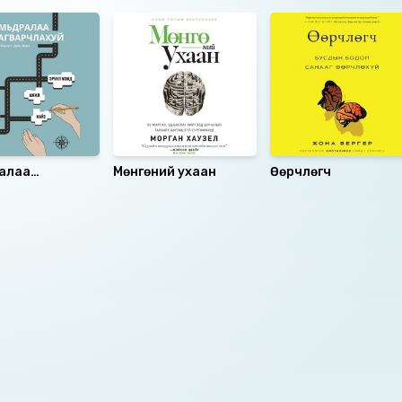
алаа
Мөнгөний ухаан
Өөрчлөгч
рчлахуй
аалцаарай.
 сэтгэгдэл
0