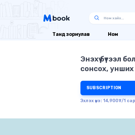
Танд зориулав
Ном
Энэхүү бүтээл б
сонсох, унших
SUBSCRIPTION
Эхлэх үнэ: 14,900₮/1 са