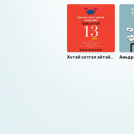
Хүчтэй сэтгэл зүйтэй
Амьдр
хүмүүсийн хийдэггүй 13
загва
зүйл
Номын хэлэлцүүлэг
Номын талаар бусдад хув
Сонсогчдын үнэлгээ,