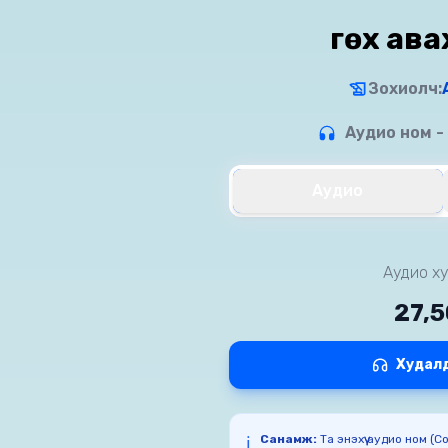
Өгөх ав
Зохиолч:
Аудио ном -
Аудио
Аудио ху
27,
Худал
Санамж:
Та энэхүү аудио ном (
ℹ️