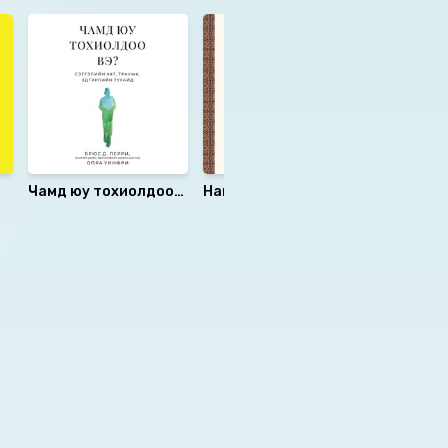
Чамд юу тохиолдоо
Намасте
Төгс бус
вэ?
гайхамши