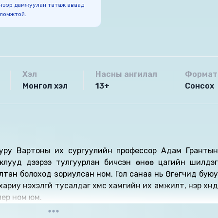
нээр дамжуулан татаж аваад
оломжтой.
Хэл
Насны ангилал
Формат
Монгол хэл
13+
Сонсох
 гуру Вартоны их сургуулийн профессор Адам Грантын
лууд дээрээ тулгуурлан бичсэн өнөө цагийн шилдэг
тан болоход зориулсан ном. Гол санаа нь Өгөгчид буюу
риу нэхэлгүй тусалдаг хүмүүс хамгийн их амжилт, нэр хүнд
ер ном юм.