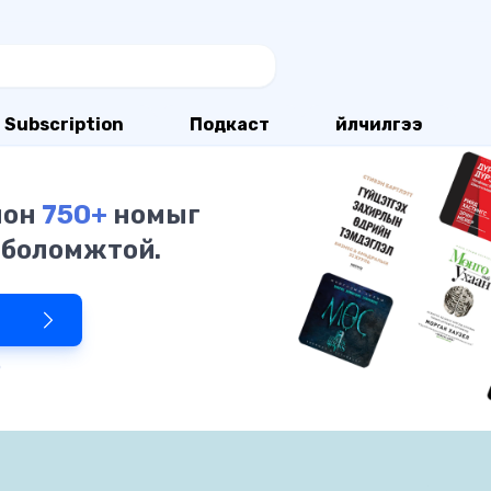
Subscription
Подкаст
Үйлчилгээ
олон
750+
номыг
 боломжтой.
р