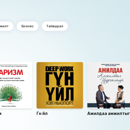
мжилт
Бизнес
Тайвшрал
м
Гүн үйл
Ажилдаа амжилтыг
уургалахуй