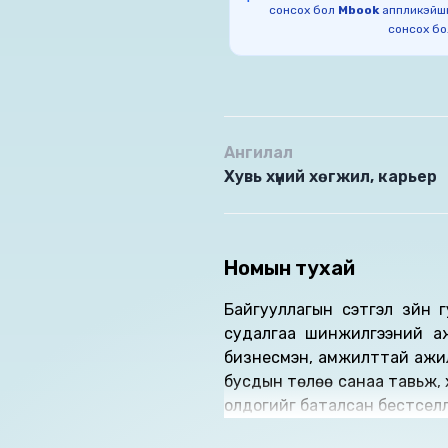
сонсох бол
Mbook
аппликэйш
сонсох б
Ангилал
Хувь хүний хөгжил, карьер
Номын тухай
Байгууллагын сэтгэл зүйн
судалгаа шинжилгээний аж
бизнесмэн, амжилттай ажил
бусдын төлөө санаа тавьж, ха
олдогийг баталсан бестселл