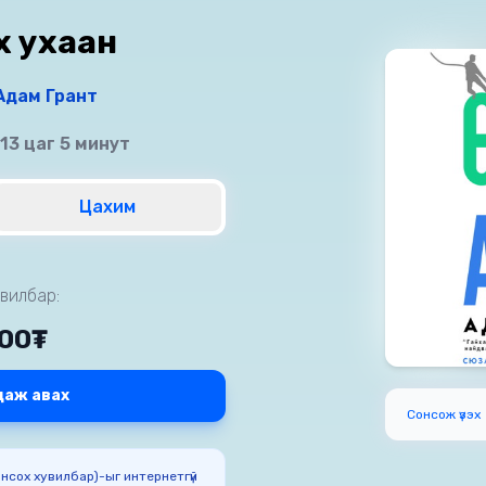
ах ухаан
Адам Грант
 13 цаг 5 минут
Цахим
вилбар:
500₮
даж авах
Сонсож үзэх
Сонсох хувилбар)-ыг интернетгүй