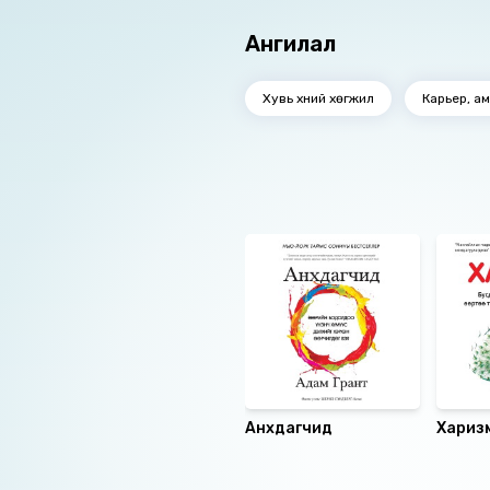
Ангилал
Хувь хүний хөгжил
Карьер, а
Ижил төстэй номнууд
Анхдагчид
Хариз
Санал болгох