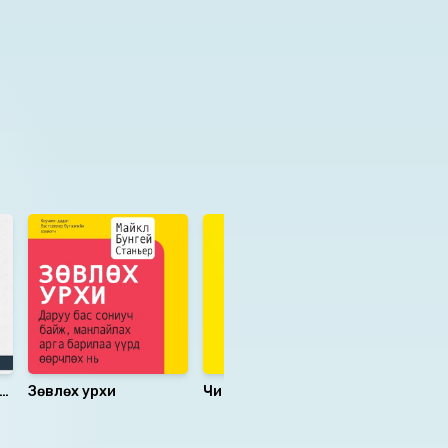
Зөвлөх урхи
Чи жинхэнэ хүчээ
Дуугай
хэзээ гаргах юм бэ?