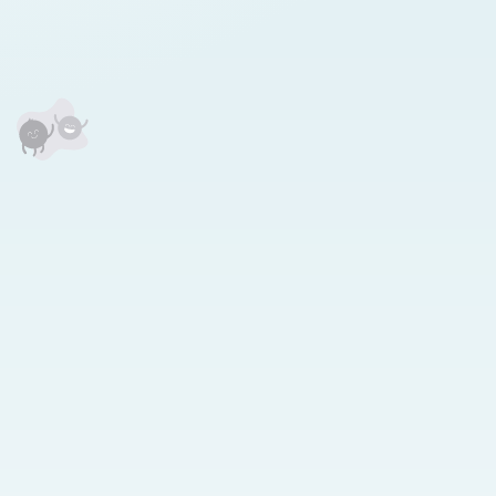
анхны үнэлгээг өгнө үү ⭐⭐⭐⭐⭐