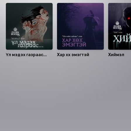
Үл мэдэх газраас...
Хар хөх эмэгтэй
Хиймэл
Номын хэлэлцүүлэг
Номын талаар бусдад хуваалцаарай.
Сонсогчдын үнэлгээ, сэтгэгдэл
0