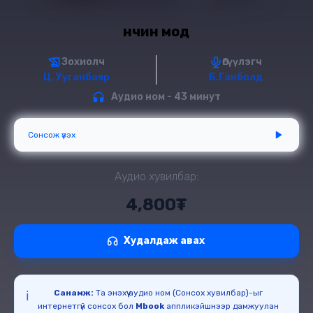
Өнчин мод
Зохиолч
Өгүүлэгч
Ц. Ууганбаяр
Б.Ганболд
Аудио ном - 43 минут
Сонсож үзэх
Аудио хувилбар:
4,800₮
Худалдаж авах
Санамж:
Та энэхүү аудио ном (Сонсох хувилбар)-ыг
ℹ️
интернетгүй сонсох бол
Mbook
аппликэйшнээр дамжуулан