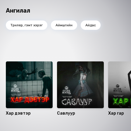
Ангилал
Трилер, гэмт хэрэг
Аймшгийн
Айдас
Ижил төстэй номнууд
Хар дэвтэр
Савлуур
Хар гар
Санал болгох