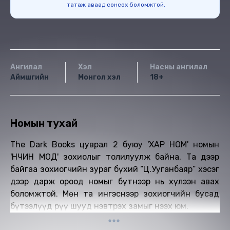
татаж аваад сонсох боломжтой.
Ангилал
Хэл
Насны ангилал
Аймшгийн
Монгол хэл
18+
Номын тухай
The Dark Books цуврал 2 буюу 'ХАР НОМ' номын
'ӨНЧИН МОД' зохиолыг толилуулж байна. Та дээр
байгаа зохиогчийн зураг бүхий “Ц.Ууганбаяр” хэсэг
дээр дарж ороод номыг бүтнээр нь хүлээн авах
боломжтой. Мөн та ингэснээр зохиогчийн бусад
бүтээлүүд рүү шууд нэвтрэх замыг нээх юм.