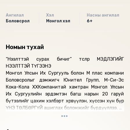
Ангилал
Хэл
Насны ангилал
Боловсрол
Монгол хэл
6+
Номын тухай
“Нээлттэй сурах бичиг” төслөөр МЭДЛЭГИЙГ
НЭЭЛТТЭЙ ТҮГЭЭНЭ
Монгол Улсын Их Сургууль болон М плас компани
Боловсролыг дэмжигч Юнител Групп, М-Си-Эс
Кока-Кола ХХКомпанитай хамтран Монгол Улсын
Их Сургуулийн эрдэмтэн багш нарын 20 гаруй
бүтээлийг цахим хэлбэрт хөрвүүлэн, хүссэн хүн бүр
ҮНЭ ТӨЛБӨРГҮЙ ашиглах боломжийг бүрдүүллээ.
Төслийн хүрээнд дээрх ном бүтээлүүд цахим
хэлбэрт шилжсэнээр олдоц муу, ховордсон сурах