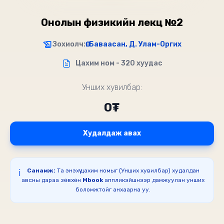
Онолын физикийн лекц №2
Зохиолч:
Ө. Баваасан, Д. Улам-Оргих
Цахим ном - 320 хуудас
Унших хувилбар:
0₮
Худалдаж авах
Санамж:
Та энэхүү цахим номыг (Унших хувилбар) худалдан
ℹ️
авсны дараа зөвхөн
Mbook
аппликэйшнээр дамжуулан унших
боломжтойг анхаарна уу.