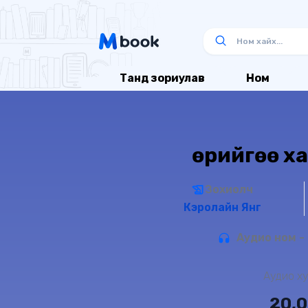
Танд зориулав
Ном
Өөрийгөө х
Зохиолч
Кэролайн Янг
Аудио ном - 
Аудио ху
20,