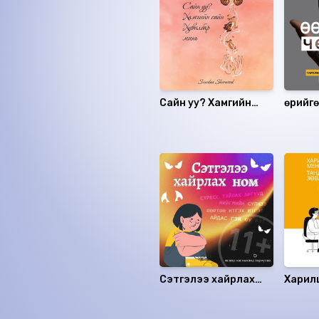
Сайн уу? Хамгийн
Өөрийг
сайн хувилбар минь
Санал болгох
Сэтгэлээ хайрлах
Харил
ном
менеж
хялба