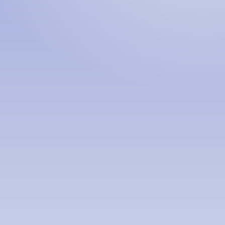
Номын хэлэлцүүлэг
Номын талаар бусдад хув
Сонсогчдын үнэлгээ,
Номд хамгийн 