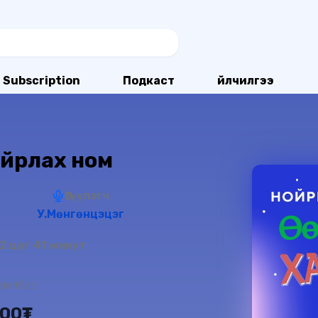
Subscription
Подкаст
Үйлчилгээ
айрлах ном
Өгүүлэгч
У.Мөнгөнцэцэг
2 цаг 41 минут
вилбар:
000₮