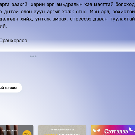
рга заахгүй, харин эрүүл амьдралын хэв маягтай болоход
 дүнтэй олон зуун аргыг хэлж өгнө. Мөн эрүүл, зохистой
өдөлгөөн хийх, унтаж амрах, стрессээ даван туулахтай
ий.
Сүрэнхорлоо
гаалагдсан 2025 он.
ний хөгжил