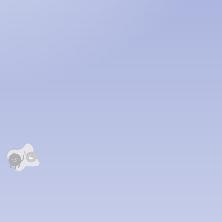
аалцаарай.
 сэтгэгдэл
0
анхны үнэлгээг өгнө үү ⭐⭐⭐⭐⭐