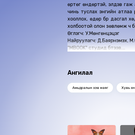
өртөг өндөртэй, элдэв гаж а
чинь туслах энгийн атлаа үр
хооллох, өдөр бүр дасгал х
холбоотой олон зөвлөмж ч б
Өгүүлэгч: У.Мөнгөнцэцэг
Найруулагч: Д.Баярнэмэх, М.
"МBOOK" студид бүтээв.
Зохиогчийн эрх хуулиар хам
Ангилал
Амьдралын хэв маяг
Хувь хү
Ижил төстэй номнууд