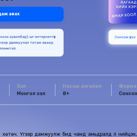
даж авах
Сонсох хувилбар)-ыг интернетгүй
Сонсож үзэх
нээр дамжуулан татаж аваад
оломжтой.
Хэл
Насны ангилал
Форма
Монгол хэл
8+
Сонсо
н хөтөч. Үүгээр дамжуулж бид чамд амьдралд үл нийцэх,