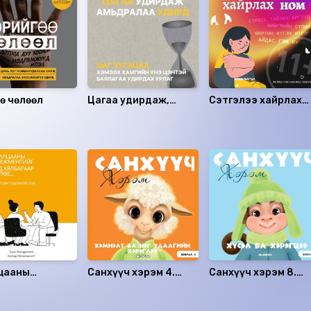
өө чөлөөл
Цагаа удирдаж,
Сэтгэлээ хайрлах
амьдралаа удирд
ном
цааны
Санхүүч хэрэм 4.
Санхүүч хэрэм 8.
ментийг танд
Хэмнэлт ба нэг
Хүсэл ба хэрэгцээ
раар зөвлөе
удаагийн хэрэглээ