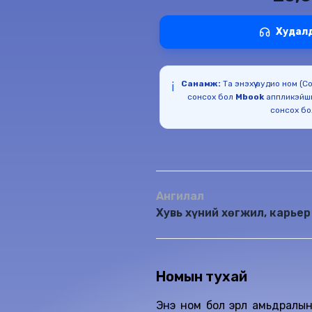
Худал
Санамж:
Та энэхүү аудио ном (
ℹ️
сонсох бол
Mbook
аппликэйш
сонсох б
Ангилал
Хувь хүний хөгжил, карьер
Номын тухай
Энэ ном бол эрүүл амьдралы