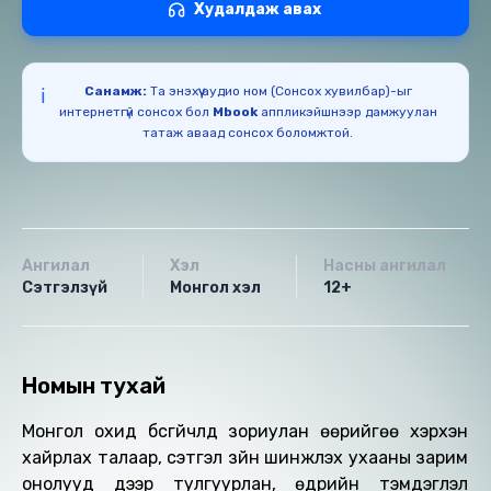
Худалдаж авах
Санамж:
Та энэхүү аудио ном (Сонсох хувилбар)-ыг
ℹ️
интернетгүй сонсох бол
Mbook
аппликэйшнээр дамжуулан
татаж аваад сонсох боломжтой.
Ангилал
Хэл
Насны ангилал
Сэтгэлзүй
Монгол хэл
12+
Номын тухай
Монгол охид бүсгүйчүүлд зориулан өөрийгөө хэрхэн
хайрлах талаар, сэтгэл зүйн шинжлэх ухааны зарим
онолууд дээр тулгуурлан, өдрийн тэмдэглэл