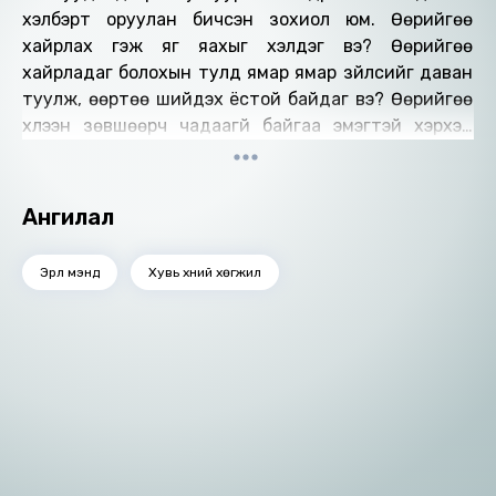
хэлбэрт оруулан бичсэн зохиол юм. Өөрийгөө
хайрлах гэж яг яахыг хэлдэг вэ? Өөрийгөө
хайрладаг болохын тулд ямар ямар зүйлсийг даван
туулж, өөртөө шийдэх ёстой байдаг вэ? Өөрийгөө
хүлээн зөвшөөрч чадаагүй байгаа эмэгтэй хэрхэн
өөрийгөө хайрладаг болох вэ? Өөртэйгөө харилцах
харилцаагаа хэрхэн сайжруулах вэ? гэх мэт
асуултуудад жишээ байдлаар хариулан бичсэн
Ангилал
болно.
Эрүүл мэнд
Хувь хүний хөгжил
Энэхүү номыг бичсэнээрээ олон охид бүсгүйчүүлийн
өөртөө итгэх итгэл, өөрийгөө хүлээн зөвшөөрөх,
танин мэдэх тал дээр мэдлэг олгон, тус болохыг
хичээсэн болно.
- Өдрийн тэмдэглэл бичихийн ач тус
- Өөрийнхөө мэдрэмж, сэтгэл хөдлөлийн
ажиглахын ач тус
Номын хэлэлцүүлэг
- Өөрийгөө хайр татам, үнэ цэнтэй эмэгтэй хэмээн
Номын талаар бусдад хуваалцаарай.