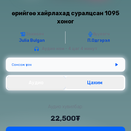
Өөрийгөө хайрлахад суралцсан 1095
хоног
Зохиолч
Өгүүлэгч
Julia Bulgan
П.Одгэрэл
Аудио ном - 4 цаг 4 минут
Сонсож үзэх
Аудио
Цахим
Аудио хувилбар:
22,500₮