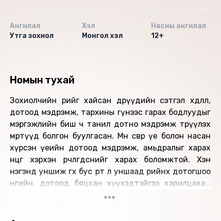
Ангилал
Хэл
Насны ангилал
Утга зохиол
Монгол хэл
12+
Номын тухай
Зохиолчийн өөрийгөө хайсан өдрүүдийн сэтгэл хөдлөл,
дотоод мэдрэмж, тархины гүнээс гарах бодлуудыг
мэргэжлийн биш ч танил дотно мэдрэмж төрүүлэх
мөртүүд болгон буулгасан. Мөн өсвөр үе болон насан
хүрсэн үеийн дотоод мэдрэмж, амьдралыг харах
өнцөг хэрхэн өөрчлөгдсөнийг харах боломжтой. Хэн
нэгэнд уншиж өгөх бус өөртөө л уншаад өөрийнхөө дотогшоо
өнгийн, дотоод бяцхан хүүхэдтэйгээ харилцахад
тань дэм болох болно. Яруу тансгийг бус энгийн
бүхнийг танд мэдрүүлнэ.