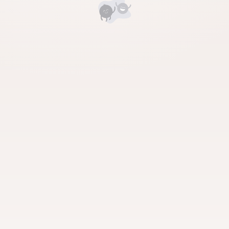
Номд хамгийн анхны үнэлгээг өгнө үү ⭐⭐⭐⭐⭐
Бүтээл нийтлэх
Бидний тухай