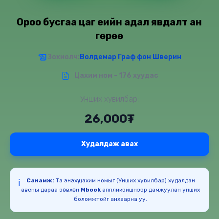
Ороо бусгаа цаг үеийн адал явдалт ан
гөрөө
Зохиолч:
Волдемар Граф фон Шверин
Цахим ном - 176 хуудас
Унших хувилбар:
26,000₮
Худалдаж авах
Санамж:
Та энэхүү цахим номыг (Унших хувилбар) худалдан
ℹ️
авсны дараа зөвхөн
Mbook
аппликэйшнээр дамжуулан унших
боломжтойг анхаарна уу.