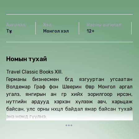
Ангилал
Хэл
Насны ангилал
Түүх
Монгол хэл
12+
Номын тухай
Travel Classic Books XIII.
Германы бизнесмен бөгөөд язгууртан угсаатан
Волдемар Граф фон Шверин Өвөр Монгол аргал
угалз, янгирын ан гөрөө хийх зорилгоор ирсэн,
нутгийн ардууд хэрхэн хүлээж авч, харьцаж
байсан, улс орны нөхцөл байдал ямар байсан тухай
энэ номд өгүүлнэ.