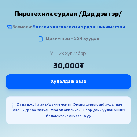
Пиротехник судлал /Дэд дэвтэр/
Зохиолч:
Батлан хамгаалахын эрдэм шинжилгээний хүрээлэн
Цахим ном - 224 хуудас
Унших хувилбар:
30,000₮
Худалдаж авах
Санамж:
Та энэхүү цахим номыг (Унших хувилбар) худалдан
ℹ️
авсны дараа зөвхөн
Mbook
аппликэйшнээр дамжуулан унших
боломжтойг анхаарна уу.