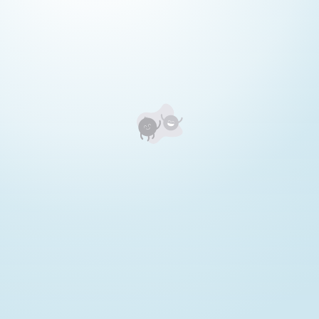
Уншигчдын үнэлгээ, сэтгэгдэл
0
Номд хамгийн анхны үнэлгээг өгнө үү ⭐⭐⭐⭐⭐