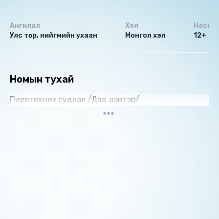
Ангилал
Хэл
Насны 
Улс төр, нийгмийн ухаан
Монгол хэл
12+
Номын тухай
Пиротехник судлал /Дэд дэвтэр/
Номын хэлэлцүүлэг
Номын талаар бусдад хуваалцаарай.