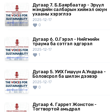
Дугаар 7. Б.Баярбаатар - Эрүүл
мэндийн салбарын хиймэл оюун
ухааны хэрэглээ
2025-12-17
0
Дугаар 6. О.Гэрэл - Нийгмийн
траума ба сэтгэл эдгэрэл
2025-12-17
1
Дугаар 5. УИХ Гишүүн А.Ундраа -
Боловсрол ба шилэн дээвэр
2025-12-17
0
Дугаар 4. Гаррет Жонстон -
Тогтвортой амьдрал