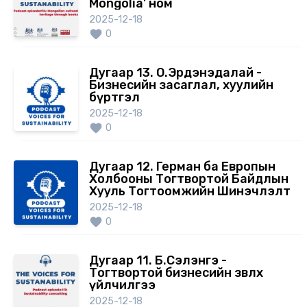
Mongolia' ном
2025-12-18
0
Дугаар 13. О.Эрдэнэдалай -
Бизнесийн засаглал, хуулийн
бүртгэл
2025-12-18
0
Дугаар 12. Герман ба Европын
Холбооны Тогтвортой Байдлын
Хууль Тогтоомжийн Шинэчлэлт
2025-12-18
0
Дугаар 11. Б.Сэлэнгэ -
Тогтвортой бизнесийн зөвлөх
үйлчилгээ
2025-12-18