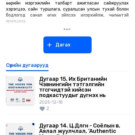
өөрийн мэргэжлийн талбарт ажигласан сайжруулах
хэрэгцээ, сайн туршлага, суралцсан улсын тухай болон
бодлогод санал өгөх зүйлсээ илэрхийлж, чөлөөтэй
ярилцана.
Дагах
Сүүлийн дугаарууд
Дугаар 15. Их Британийн
Чэвнингийн тэтгэлгийн
төгсөгчидтэй хийсэн
подкастуудыг дүгнэх нь
2025-12-18
2
Дугаар 14. Ц.Дөлгөөн - Соёлын өв,
Аялал жуулчлал, 'Authentic