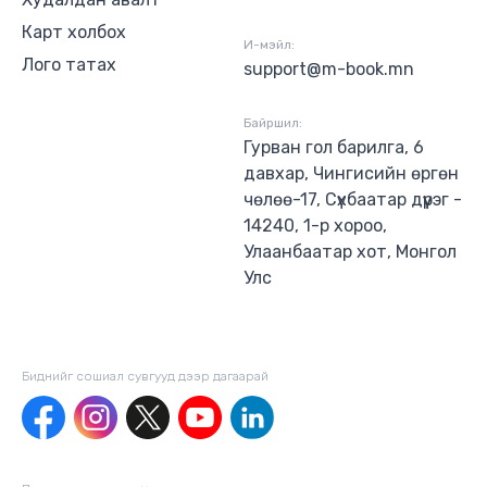
Карт холбох
И-мэйл:
Лого татах
support@m-book.mn
Байршил:
Гурван гол барилга, 6
давхар, Чингисийн өргөн
чөлөө-17, Сүхбаатар дүүрэг -
14240, 1-р хороо,
Улаанбаатар хот, Монгол
Улс
Биднийг сошиал сувгууд дээр дагаaрай