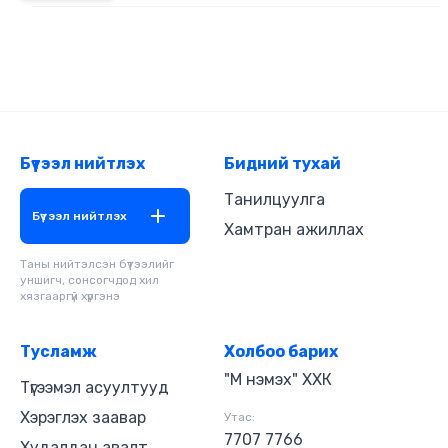
Бүтээл нийтлэх
Бидний тухай
Танилцуулга
Бүтээл нийтлэх
Хамтран ажиллах
Таны нийтэлсэн бүтээлийг
уншигч, сонсогчдод хил
хязгааргүй хүргэнэ
Тусламж
Холбоо барих
"М нэмэх" ХХК
Түгээмэл асуултууд
Хэрэглэх заавар
Утас:
7707 7766
Худалдан авалт