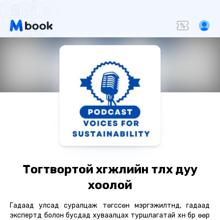
Тогтвортой хөгжлийн төлөөх дуу
хоолой
Гадаад улсад суралцаж төгссөн мэргэжилтнүүд, гадаад
экспертүүд болон бусдад хуваалцах туршлагатай хүн бүр өөр