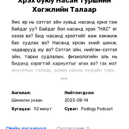
Хүрэх буюу Насан Туршийн
Хөгжлийн Талаар
Хүмүүс ер нь сэтгэл зүйн хувьд насанд хүрнэ гэж
байдаг уу? Байдаг бол насанд хүрэх "НАС" яг
хэзээ вэ? Бид насанд хүрэлтийг яаж хэмжиж
бас судлах вэ? Насанд хүрсэн хүний шинж,
чадварууд юу вэ? Сэтгэл зүйн, нийгэм-сэтгэл
зүйн, тархи судлалын, физиологийн аль нь
бидэнд хэрэгтэй хариултыг өгөх вэ? гэх мэт
асуултын талаар, өсвөр насны хүүхдийн тархи
ба насанд хүрэгчдийн тархины хөгжлийн
ялгааны талаар энэхүү дугаараар ярилцлаа.
Ангилал:
Нийтлэгдсэн:
References:
Шинжлэх ухаан
2023-08-14
Хугацаа:
92 минут
Суваг:
Podlogy Podcast
Fossas, A. Psychological Maturity Predicts
Different Forms of Happiness. J Happiness Stud
20, 1933–1952 (2019).
Сүүлийн дугаарууд
Сэтгэгдэлүүд
0