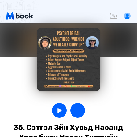
35. Сэтгэл Зүйн Хувьд Насанд