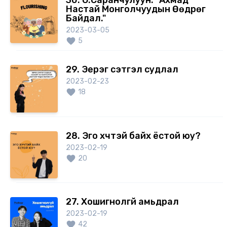
30. О.Саранчулуун. "Ахмад
Настай Монголчуудын Өөдрөг
Байдал."
2023-03-05
5
29. Эерэг сэтгэл судлал
2023-02-23
18
28. Эго хүчтэй байх ёстой юу?
2023-02-19
20
27. Хошигнолгүй амьдрал
2023-02-19
42