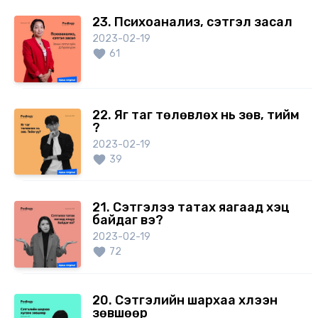
23. Психоанализ, сэтгэл засал
2023-02-19
61
22. Яг таг төлөвлөх нь зөв, тийм
үү?
2023-02-19
39
21. Сэтгэлээ татах яагаад хэцүү
байдаг вэ?
2023-02-19
72
20. Сэтгэлийн шархаа хүлээн
зөвшөөр