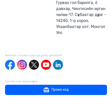
Гурван гол барилга, 6
давхар, Чингисийн өргөн
чөлөө-17, Сүхбаатар дүүрэг -
14240, 1-р хороо,
Улаанбаатар хот, Монгол
Улс
Биднийг сошиал сувгууд дээр дагаaрай
Промо код идэвхжүүлэх
Промо код