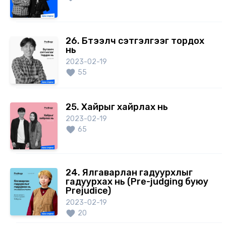
26. Бүтээлч сэтгэлгээг тордох
нь
2023-02-19
55
25. Хайрыг хайрлах нь
2023-02-19
65
24. Ялгаварлан гадуурхлыг
гадуурхах нь (Pre-judging буюу
Prejudice)
2023-02-19
20