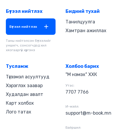
Бүтээл нийтлэх
Бидний тухай
Танилцуулга
Бүтээл нийтлэх
Хамтран ажиллах
Таны нийтэлсэн бүтээлийг
уншигч, сонсогчдод хил
хязгааргүй хүргэнэ
Тусламж
Холбоо барих
"М нэмэх" ХХК
Түгээмэл асуултууд
Хэрэглэх заавар
Утас:
7707 7766
Худалдан авалт
Карт холбох
И-мэйл:
Лого татах
support@m-book.mn
Байршил: