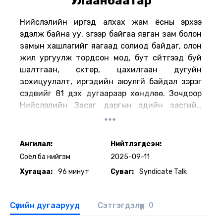
Улаанбаатар
Нийслэлийн иргэд алхах жам ёсны эрхээ
эдэлж байна уу, зүгээр байгаа явган зам болон
замын хашлагийг яагаад солиод байдаг, олон
жил ургуулж тордсон мод, бут сүйтгээд буй
шалтгаан, скүүтер, цахилгаан дугуйн
зохицуулалт, иргэдийн аюулгүй байдал зэрэг
сэдвийг 81 дэх дугаараар хөндлөө. Зочдоор
Нийслэлийн Засаг даргын эдийн засгийн
хөгжил, дэд бүтцийн асуудал хариуцсан
нэгдүгээр орлогч Т.Даваадалай, ТАСО ХХК,
ТАСО Стөүнз ХХК үүсгэн байгуулагч Т.Отгонбаяр,
Ангилал:
Нийтлэгдсэн:
нийгмийн сэтгэл зүйч Г.Уянгаа, хөгжлийн
Соёл ба нийгэм
2025-09-11
эдийн засагч Ц.Лут-Очир оролцлоо.
Хугацаа:
96 минут
Суваг:
Syndicate Talk
Сүүлийн дугаарууд
Сэтгэгдэлүүд
0