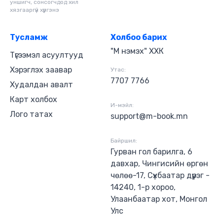
уншигч, сонсогчдод хил
хязгааргүй хүргэнэ
Тусламж
Холбоо барих
"М нэмэх" ХХК
Түгээмэл асуултууд
Хэрэглэх заавар
Утас:
7707 7766
Худалдан авалт
Карт холбох
И-мэйл:
Лого татах
support@m-book.mn
Байршил:
Гурван гол барилга, 6
давхар, Чингисийн өргөн
чөлөө-17, Сүхбаатар дүүрэг -
14240, 1-р хороо,
Улаанбаатар хот, Монгол
Улс