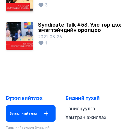
3
Syndicate Talk #53. Улс төр дэх
эмэгтэйчүүдийн оролцоо
2021-03-26
1
Бүтээл нийтлэх
Бидний тухай
Танилцуулга
Бүтээл нийтлэх
Хамтран ажиллах
Таны нийтэлсэн бүтээлийг