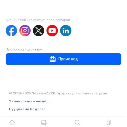
Биднийг сошиал сувгууд дээр дагаaрай
Промо код идэвхжүүлэх
Промо код
© 2018-2025 "М нэмэх" ХХК. Бүх эрх хуулиар хамгаалагдсан.
Үйлчилгээний нөхцөл
Нууцлалын бодлого