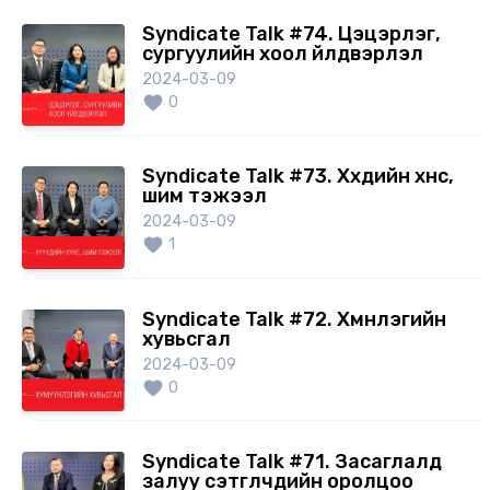
Syndicate Talk #74. Цэцэрлэг,
сургуулийн хоол үйлдвэрлэл
2024-03-09
0
Syndicate Talk #73. Хүүхдийн хүнс,
шим тэжээл
2024-03-09
1
Syndicate Talk #72. Хүмүүнлэгийн
хувьсгал
2024-03-09
0
Syndicate Talk #71. Засаглалд
залуу сэтгүүлчдийн оролцоо