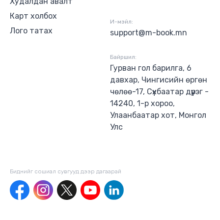
Худалдан авалт
Карт холбох
И-мэйл:
Лого татах
support@m-book.mn
Байршил:
Гурван гол барилга, 6
давхар, Чингисийн өргөн
чөлөө-17, Сүхбаатар дүүрэг -
14240, 1-р хороо,
Улаанбаатар хот, Монгол
Улс
Биднийг сошиал сувгууд дээр дагаaрай