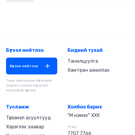
Бүтээл нийтлэх
Бидний тухай
Танилцуулга
Бүтээл нийтлэх
Хамтран ажиллах
Таны нийтэлсэн бүтээлийг
уншигч, сонсогчдод хил
хязгааргүй хүргэнэ
Тусламж
Холбоо барих
"М нэмэх" ХХК
Түгээмэл асуултууд
Хэрэглэх заавар
Утас:
7707 7766