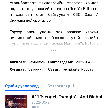
Улаанбаатарт технологийн стартап ярьдаг
подкастын дараагийн зочноор TomYo Edtech-
н хамтран үүсгэн байгуулагч СЕО Эжа /
Энхжаргал/ оролцлоо.
Тэрээр олон улсын зах зээлээс хэрхэн
амжилттай мөнгө босгох тухай өөрийн
туршлагыг нээлттэй ярьлаа. Мөн TomYo Edtech
платформ хэрхэн үүссэн сонирхолтой түүхийг
хуваалцсан юм.
Ангилал:
Технологи
Нийтлэгдсэн:
2022-04-15
📸Host:
Хугацаа:
52 минут
Суваг:
TechBaatar Podcast
https://www.instagram.com/the_days_of_bei
ng_wild/
📸Guest:
Сүүлийн дугаарууд
Сэтгэгдэлүүд
1
https://www.instagram.com/theboldstory/
#11 Tsengel 'Tsengio' - And Global
📸Манай сувгийн инстаграм:
2022-05-24
https://www.instagram.com/intechbaatar/
9