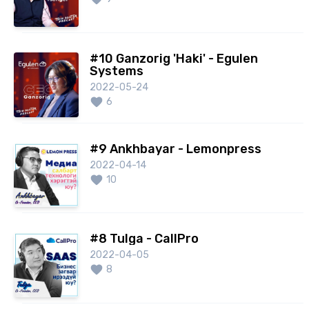
😊Манай сувгийг SUBSCRIBE хийгээрэй.
Дараагийн удаа ч мөн адил сонирхолтой
#10 Ganzorig 'Haki' - Egulen
зочдыг танилцуулах болно.
Systems
📺
https://www.youtube.com/c/inTECHBAATAR
2022-05-24
6
#9 Ankhbayar - Lemonpress
2022-04-14
10
#8 Tulga - CallPro
2022-04-05
8