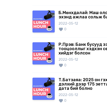
Б.Мөнхдалай: Маш оло
эхэнд ажлаа сольж б
2022-05-12
0
Р.Пүрэв: Банк бусууд 
тооцооллыг хэдхэн с
хийдэг болсон
2022-05-12
0
Т.Батзаяа: 2025 он гэ
дэлхий дээр 175 зетт
дата бий болно
2022-05-12
0