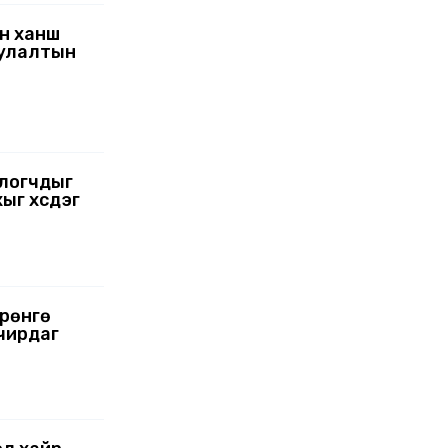
н ханш
уулалтын
глогчдыг
ыг хүсдэг
өрөнгө
чирдаг