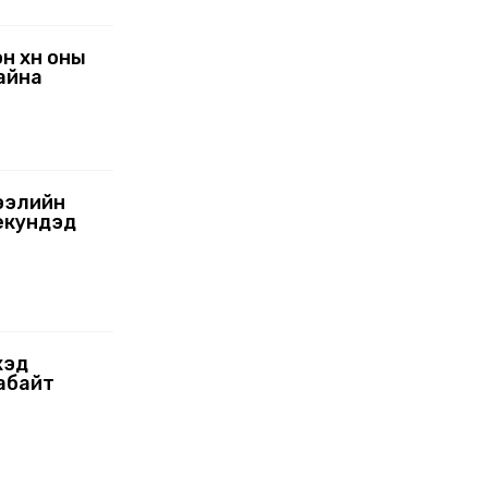
н хүн оны
айна
зээлийн
екундэд
хэд
абайт