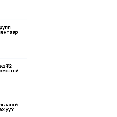
рупп
ментээр
хэд ₮2
ломжтой
лгаангүй
ах уу?