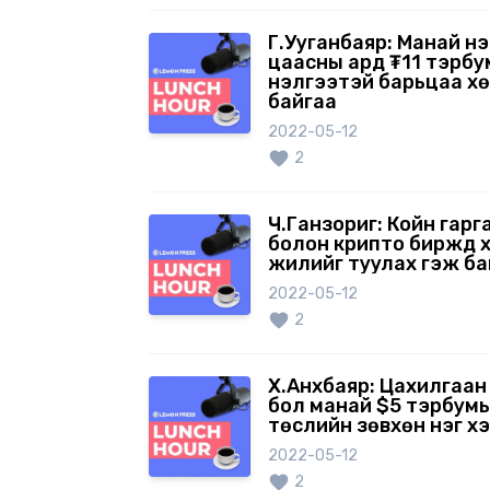
Г.Ууганбаяр: Манай үн
цаасны ард ₮11 тэрб
үнэлгээтэй барьцаа х
байгаа
2022-05-12
2
Ч.Ганзориг: Койн гарг
болон крипто биржүүд 
жилийг туулах гэж б
2022-05-12
2
Х.Анхбаяр: Цахилгаан
бол манай $5 тэрбум
төслийн зөвхөн нэг хэ
2022-05-12
2