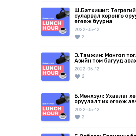
Ш.Батхишиг: Төгрөгий
суларвал хөрөнгө ор
өгөөж буурна
2022-05-12
2
Э.Тэмүүжин: Монгол то
Азийн том багууд авах
2022-05-12
2
Б.Мөнхзул: Ухаалаг х
оруулалт их өгөөж ав
2022-05-12
2