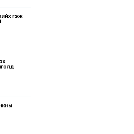
хийх гэж
й
ох
нголд
анкны