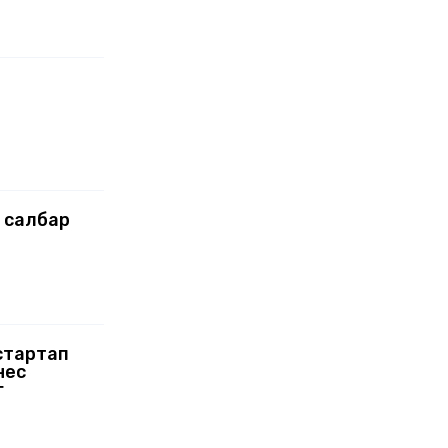
 салбар
стартап
нес
г