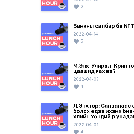
2
Банкны салбар ба NFT
2022-04-14
5
М.Энх-Улирал: Крипто
цаашид яах вэ?
2022-04-07
4
Л.Энхтөр: Санаанаас 
болох үедээ ихэнх биз
үхлийн хөндий рүү унада
2022-04-01
4