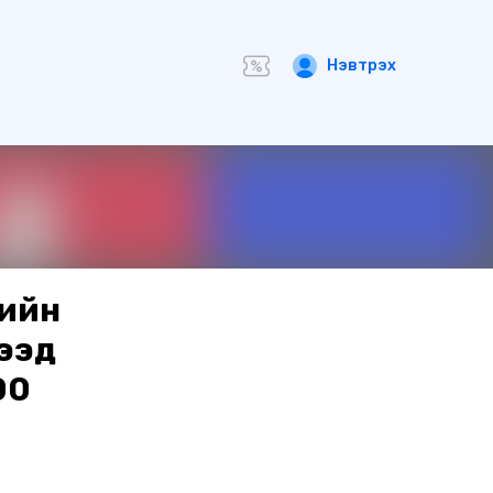
Нэвтрэх
гийн
ээд
00