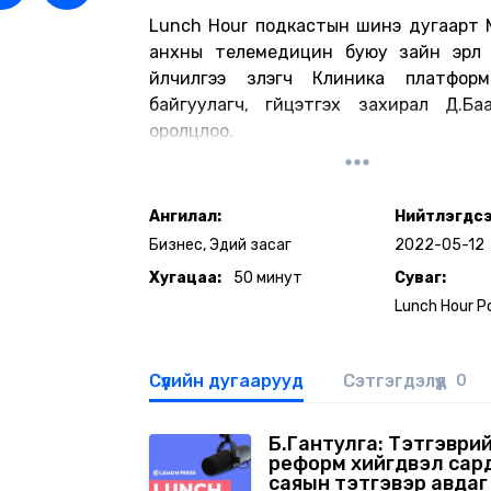
Lunch Hour подкастын шинэ дугаарт 
анхны телемедицин буюу зайн эрүүл
үйлчилгээ үзүүлэгч Клиника платформ
байгуулагч, гүйцэтгэх захирал Д.Ба
оролцлоо.
Ангилал:
Нийтлэгдсэ
Бизнес, Эдий засаг
2022-05-12
Хугацаа:
50 минут
Суваг:
Lunch Hour P
Сүүлийн дугаарууд
Сэтгэгдэлүүд
0
Б.Гантулга: Тэтгэври
реформ хийгдвэл сар
саяын тэтгэвэр авдаг