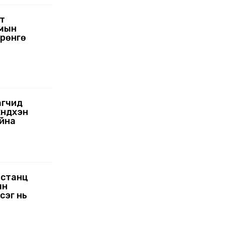
эт
умын
өрөнгө
агчид
хүндхэн
айна
 станц
ын
сэг нь