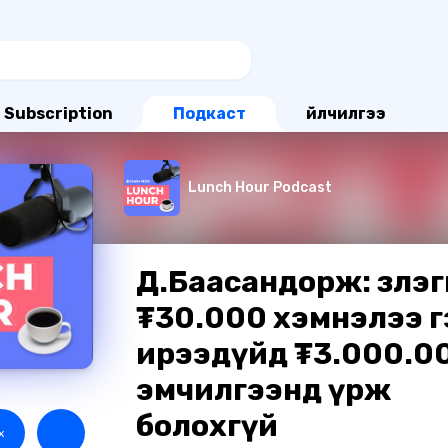
Subscription
Подкаст
Үйлчилгээ
Lunch Hour Podcast
Д.Баасандорж: Үзлэ
₮30.000 хэмнэлээ г
ирээдүйд ₮3.000.0
эмчилгээнд үрж
болохгүй
х