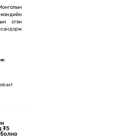
Монголын
 мэндийн
ын үүсгэн
асандорж
н:
odcast
йн
д ₮5
 болно