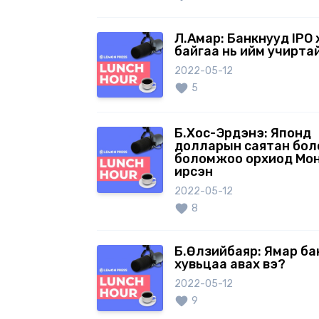
Л.Амар: Банкнууд IPO 
байгаа нь ийм учирта
2022-05-12
5
Б.Хос-Эрдэнэ: Японд
долларын саятан бол
боломжоо орхиод Мо
ирсэн
2022-05-12
8
Б.Өлзийбаяр: Ямар б
хувьцаа авах вэ?
2022-05-12
9