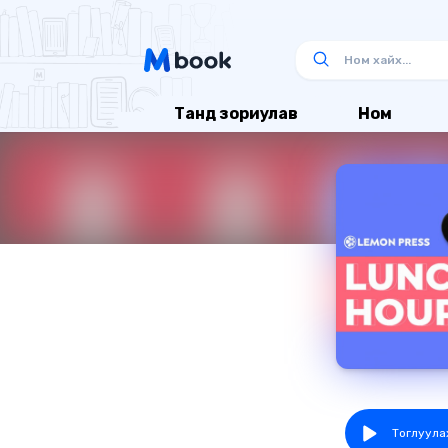
Танд зориулав
Ном
Тоглуула