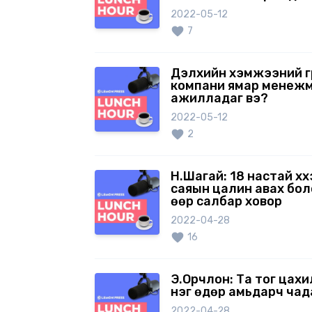
2022-05-12
7
Дэлхийн хэмжээний г
компани ямар менеж
ажилладаг вэ?
2022-05-12
2
Н.Шагай: 18 настай хүү
саяын цалин авах бо
өөр салбар ховор
2022-04-28
16
Э.Орчлон: Та тог цахи
нэг өдөр амьдарч чад
2022-04-28