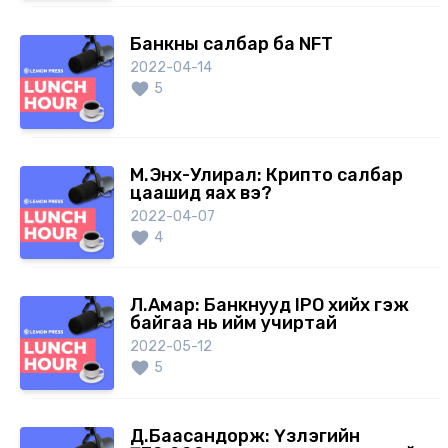
Банкны салбар ба NFT
2022-04-14
5
М.Энх-Улирал: Крипто салбар
цаашид яах вэ?
2022-04-07
4
Л.Амар: Банкнууд IPO хийх гэж
байгаа нь ийм учиртай
2022-05-12
5
Д.Баасандорж: Үзлэгийн