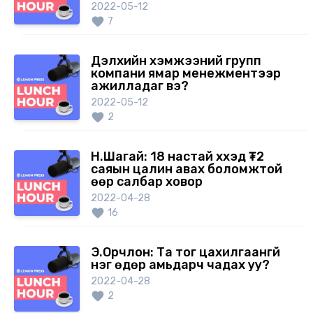
2022-05-12
7
Дэлхийн хэмжээний групп
компани ямар менежментээр
ажилладаг вэ?
2022-05-12
2
Н.Шагай: 18 настай хүүхэд ₮2
саяын цалин авах боломжтой
өөр салбар ховор
2022-04-28
16
Э.Орчлон: Та тог цахилгаангүй
нэг өдөр амьдарч чадах уу?
2022-04-28
2