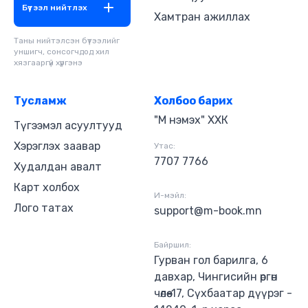
Бүтээл нийтлэх
Хамтран ажиллах
Таны нийтэлсэн бүтээлийг
уншигч, сонсогчдод хил
хязгааргүй хүргэнэ
Тусламж
Холбоо барих
"М нэмэх" ХХК
Түгээмэл асуултууд
Хэрэглэх заавар
Утас:
7707 7766
Худалдан авалт
Карт холбох
И-мэйл:
Лого татах
support@m-book.mn
Байршил:
Гурван гол барилга, 6
давхар, Чингисийн өргөн
чөлөө-17, Сүхбаатар дүүрэг -