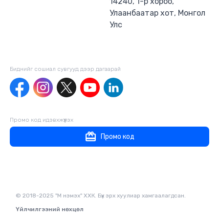
14240, 1-р хороо,
Улаанбаатар хот, Монгол
Улс
Биднийг сошиал сувгууд дээр дагаaрай
Промо код идэвхжүүлэх
Промо код
© 2018-2025 "М нэмэх" ХХК. Бүх эрх хуулиар хамгаалагдсан.
Үйлчилгээний нөхцөл