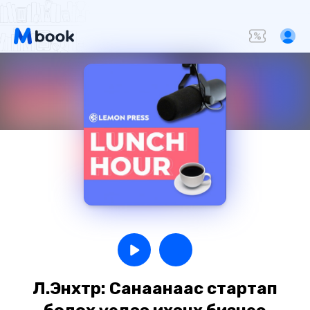
Л.Энхтөр: Санаанаас стартап