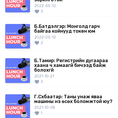
2022-05-12
3
Б.Батдэлгэр: Монголд гарч
байгаа койнууд токен юм
2022-05-12
2
Б.Тамир: Регистрийн дугаараа
хаана ч хамаагүй бичээд байж
болохгүй
2021-10-21
3
Г.Сүхбаатар: Таны унаж яваа
машины үнэ өсөх боломжтой юу?
2021-10-08
1