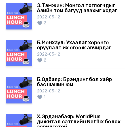
Э.Тэмүүжин: Монгол тоглогчдыг
Азийн том багууд авахыг хүсдэг
2022-05-12
2
Б.Мөнхзул: Ухаалаг хөрөнгө
оруулалт их өгөөж авчирдаг
2022-05-12
2
Б.Одбаяр: Брэндинг бол хайр
бас шашин юм
2022-05-12
1
Х.Эрдэнэбаяр: WorldPlus
дижитал сэтгүүлийн Netflix болох
зорилготой