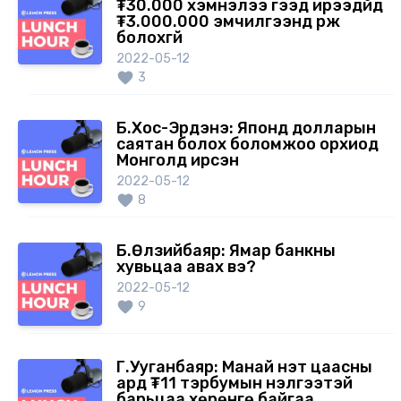
₮30.000 хэмнэлээ гээд ирээдүйд
₮3.000.000 эмчилгээнд үрж
болохгүй
2022-05-12
3
Б.Хос-Эрдэнэ: Японд долларын
саятан болох боломжоо орхиод
Монголд ирсэн
2022-05-12
8
Б.Өлзийбаяр: Ямар банкны
хувьцаа авах вэ?
2022-05-12
9
Г.Ууганбаяр: Манай үнэт цаасны
ард ₮11 тэрбумын үнэлгээтэй
барьцаа хөрөнгө байгаа