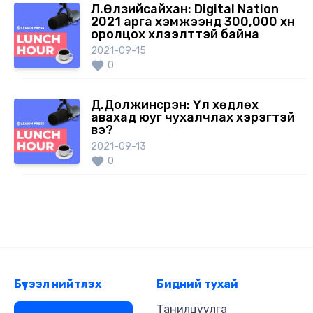
Л.Өлзийсайхан: Digital Nation
2021 арга хэмжээнд 300,000 хүн
оролцох хүлээлттэй байна
2021-09-15
0
Д.Должинсүрэн: Үл хөдлөх
авахад юуг чухалчлах хэрэгтэй
вэ?
2021-09-13
0
Бүтээл нийтлэх
Бидний тухай
Танилцуулга