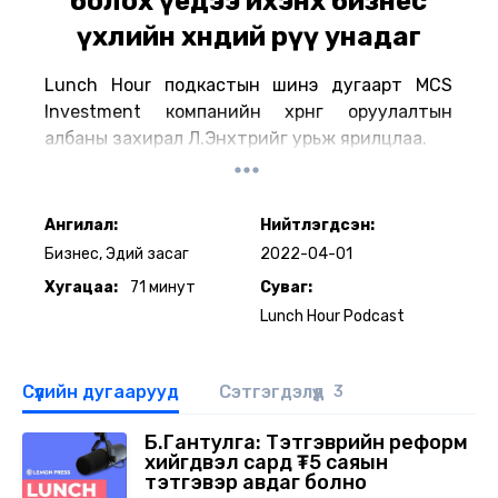
болох үедээ ихэнх бизнес
үхлийн хөндий рүү унадаг
Lunch Hour подкастын шинэ дугаарт MCS
Investment компанийн хөрөнгө оруулалтын
албаны захирал Л.Энхтөрийг урьж ярилцлаа.
Ангилал:
Нийтлэгдсэн:
Бизнес, Эдий засаг
2022-04-01
Хугацаа:
71 минут
Суваг:
Lunch Hour Podcast
Сүүлийн дугаарууд
Сэтгэгдэлүүд
3
Б.Гантулга: Тэтгэврийн реформ
хийгдвэл сард ₮5 саяын
тэтгэвэр авдаг болно