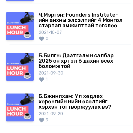
Ч.Мэргэн: Founders Institute-
ийн анхны элсэлтийг 4 Монгол
стартап амжилттай төгслөө
2021-10-07
0
Б.Билгүүн: Даатгалын салбар
2025 он хүртэл 6 дахин өсөх
боломжтой
2021-09-30
1
Б.Бүжинлхам: Үл хөдлөх
хөрөнгийн үнийн өсөлтийг
хэрхэн тогтворжуулах вэ?
2021-09-20
9