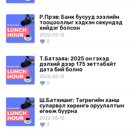
Р.Пүрэв: Банк бусууд зээлийн
тооцооллыг хэдхэн секундэд
хийдэг болсон
2022-05-12
0
Т.Батзаяа: 2025 он гэхэд
дэлхий дээр 175 зеттабайт
дата бий болно
2022-05-12
0
Ш.Батхишиг: Төгрөгийн ханш
суларвал хөрөнгө оруулалтын
өгөөж буурна
2022-05-12
2