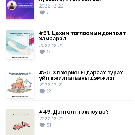
2022-12-22
7
#51. Цахим тоглоомын донтолт
хамаарал
2022-12-21
17
#50. Хөл хорионы дараах сурах
үйл ажиллагааны дэмжлэг
2022-12-21
12
#49. Донтолт гэж юу вэ?
2022-12-21
31