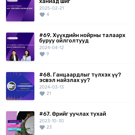
ханиад шиг
2025-02-21
4
#69. Хүүхдийн нойрны талаарх
буруу ойлголтууд
2024-04-12
9
#68. Ганцаардлыг түлхэх үү?
эсвэл найзлах уу?
2024-03-13
21
#67. Өөрийгөө уучлах тухай
2023-10-30
23