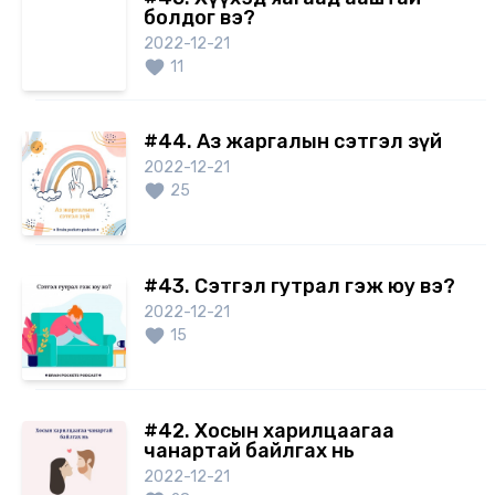
болдог вэ?
2022-12-21
11
#44. Аз жаргалын сэтгэл зүй
2022-12-21
25
#43. Сэтгэл гутрал гэж юу вэ?
2022-12-21
15
#42. Хосын харилцаагаа
чанартай байлгах нь
2022-12-21