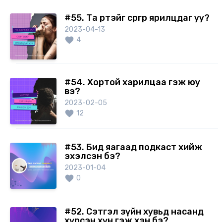
#55. Та өөртэйгөө сөргөөр ярилцдаг уу?
2023-04-13
4
#54. Хортой харилцаа гэж юу
вэ?
2023-02-05
12
#53. Бид яагаад подкаст хийж
эхэлсэн бэ?
2023-01-04
0
#52. Сэтгэл зүйн хувьд насанд
хүрсэн хүн гэж хэн бэ?