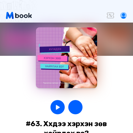
#63. Хүүхдээ хэрхэн зөв