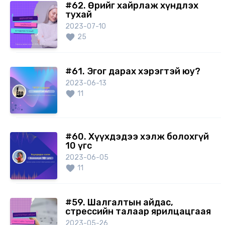
#62. Өөрийгөө хайрлаж хүндлэх
тухай
2023-07-10
25
#61. Эгог дарах хэрэгтэй юу?
2023-06-13
11
#60. Хүүхдэдээ хэлж болохгүй
10 үгс
2023-06-05
11
#59. Шалгалтын айдас,
стрессийн талаар ярилцацгаая
2023-05-26