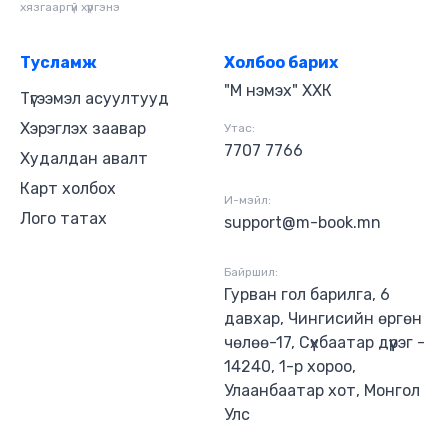
хязгааргүй хүргэнэ
Тусламж
Холбоо барих
"М нэмэх" ХХК
Түгээмэл асуултууд
Хэрэглэх заавар
Утас:
7707 7766
Худалдан авалт
Карт холбох
И-мэйл:
Лого татах
support@m-book.mn
Байршил:
Гурван гол барилга, 6
давхар, Чингисийн өргөн
чөлөө-17, Сүхбаатар дүүрэг -
14240, 1-р хороо,
Улаанбаатар хот, Монгол
Улс