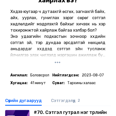
хайрлах вэ?
Хүүхдээ юугаар ч дутаахгүй өсгөх, загнахгүй байх,
айх, уурлах, гуниглах зэрэг сөрөг сэтгэл
хөдлөлүүдийг мэдрүүлэхгүй байхыг хичээх нь хэр
тохиромжтой хайрлаж байгаа хэлбэр бол?
Энэ удаагийн подкастын зочноор хүүхдийн
сэтгэл зүй, тэр дундаа эрсдэлтэй нөхцөлд
амьдардаг хүүхдүүдэд сэтгэл зүйн тусламж
үйлчилгээ үзүүлэх чиглэлд мэргэшин ажиллаж буй
сэтгэл зүйч Э.Номин-Эрдэнэ оролцлоо. Таны
хүүхэд гэр бүлийнхэн минь намайг хайрладаг
гэдгийг юунаас мэдэрдэг, хайраа хүүхдэдээ
Ангилал:
Боловсрол
Нийтлэгдсэн:
2023-08-07
хэрхэн тохиромжтойгоор илэрхийлэх тухай
Хугацаа:
41 минут
Суваг:
Тархины халаас
энэ удаагийн подкастаас сонсоорой.
Сүүлийн дугаарууд
Сэтгэгдэлүүд
2
#70. Сэтгэл гутрал нэг төрлийн