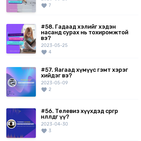
7
#58. Гадаад хэлийг хэдэн
насанд сурах нь тохиромжтой
вэ?
2023-05-25
4
#57. Яагаад хүмүүс гэмт хэрэг
хийдэг вэ?
2023-05-09
2
#56. Телевиз хүүхдэд сөргөөр
нөлөөлдөг үү?
2023-04-30
3