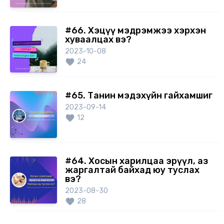
#66. Хэцүү мэдрэмжээ хэрхэн
хуваалцах вэ?
2023-10-08
24
#65. Танин мэдэхүйн гайхамшиг
2023-09-14
12
#64. Хосын харилцаа эрүүл, аз
жаргалтай байхад юу туслах
вэ?
2023-08-30
28