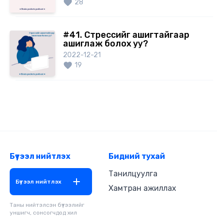
28
#41. Стрессийг ашигтайгаар
ашиглаж болох уу?
2022-12-21
19
Бүтээл нийтлэх
Бидний тухай
Танилцуулга
Бүтээл нийтлэх
Хамтран ажиллах
Таны нийтэлсэн бүтээлийг
уншигч, сонсогчдод хил