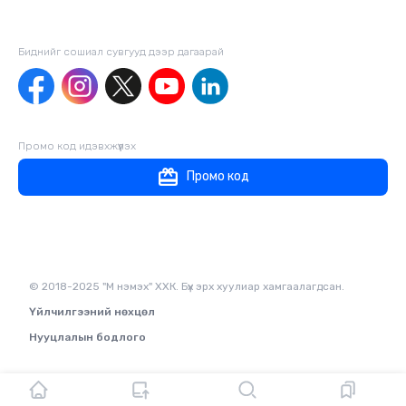
Биднийг сошиал сувгууд дээр дагаaрай
Промо код идэвхжүүлэх
Промо код
© 2018-2025 "М нэмэх" ХХК. Бүх эрх хуулиар хамгаалагдсан.
Үйлчилгээний нөхцөл
Нууцлалын бодлого