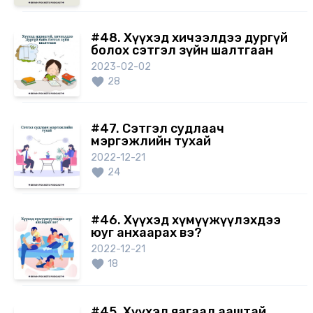
#48. Хүүхэд хичээлдээ дургүй
болох сэтгэл зүйн шалтгаан
2023-02-02
28
#47. Сэтгэл судлаач
мэргэжлийн тухай
2022-12-21
24
#46. Хүүхэд хүмүүжүүлэхдээ
юуг анхаарах вэ?
2022-12-21
18
#45. Хүүхэд яагаад ааштай