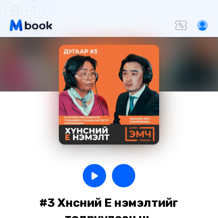
#3 Хүнсний Е нэмэлтийг