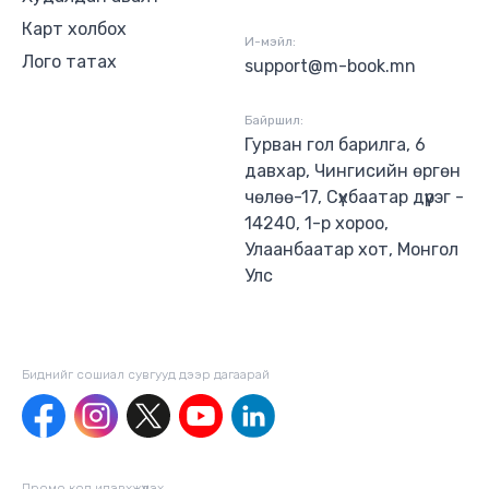
Карт холбох
И-мэйл:
Лого татах
support@m-book.mn
Байршил:
Гурван гол барилга, 6
давхар, Чингисийн өргөн
чөлөө-17, Сүхбаатар дүүрэг -
14240, 1-р хороо,
Улаанбаатар хот, Монгол
Улс
Биднийг сошиал сувгууд дээр дагаaрай
Промо код идэвхжүүлэх