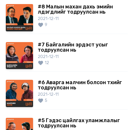
#8 Малын махан дахь эмийн
үлдэгдлийг тодруулсан нь
2021-12-11
9
#7 Байгалийн эрдэст усыг
тодруулсан нь
2021-12-11
12
#6 Аварга малчин болсон түүхийг
тодруулсан нь
2021-12-11
5
#5 Гэдэс цайлгах уламжлалыг
тодруулсан нь