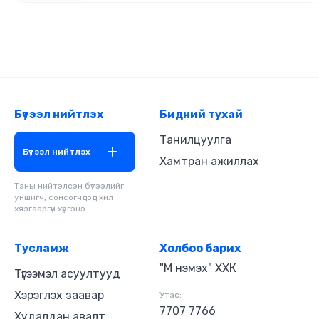
Бүтээл нийтлэх
Бидний тухай
Танилцуулга
Бүтээл нийтлэх
Хамтран ажиллах
Таны нийтэлсэн бүтээлийг
уншигч, сонсогчдод хил
хязгааргүй хүргэнэ
Тусламж
Холбоо барих
"М нэмэх" ХХК
Түгээмэл асуултууд
Хэрэглэх заавар
Утас:
7707 7766
Худалдан авалт