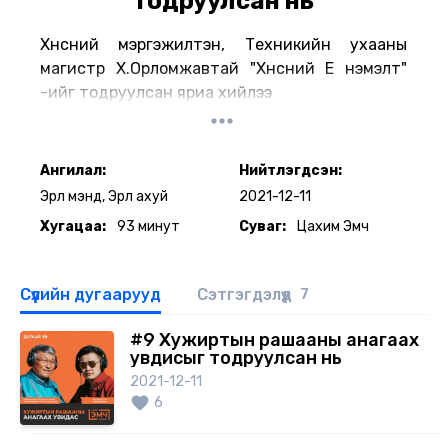
тодруулсан нь
Хүнсний мэргэжилтэн, Техникийн ухааны
магистр Х.Орломжавтай "Хүнсний Е нэмэлт"
-ийг тодруулсан яриа хийлээ
Ангилал:
Нийтлэгдсэн:
Эрүүл мэнд, Эрүүл ахуй
2021-12-11
Хугацаа:
93 минут
Суваг:
Цахим Эмч
Сүүлийн дугаарууд
Сэтгэгдэлүүд
7
#9 Хужиртын рашааны анагаах
увдисыг тодруулсан нь
2021-12-11
6