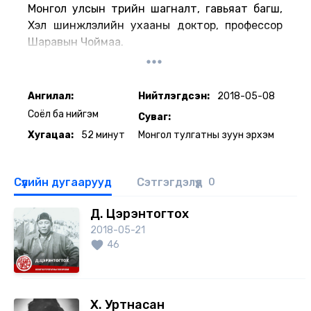
Монгол улсын төрийн шагналт, гавьяат багш,
Хэл шинжлэлийн ухааны доктор, профессор
Шаравын Чоймаа.
Ангилал:
Нийтлэгдсэн:
2018-05-08
Соёл ба нийгэм
Суваг:
Хугацаа:
52 минут
Монгол тулгатны зуун эрхэм
Сүүлийн дугаарууд
Сэтгэгдэлүүд
0
Д. Цэрэнтогтох
2018-05-21
46
Х. Уртнасан