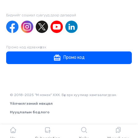
Биднийг сошиал сувгууд дээр дагаaрай
Промо код идэвхжүүлэх
Промо код
© 2018-2025 "М нэмэх" ХХК. Бүх эрх хуулиар хамгаалагдсан.
Үйлчилгээний нөхцөл
Нууцлалын бодлого