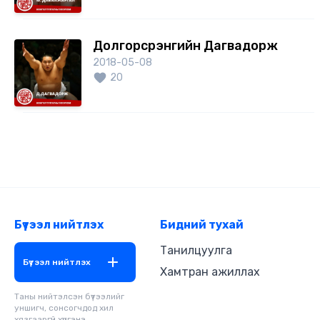
Долгорсүрэнгийн Дагвадорж
2018-05-08
20
Бүтээл нийтлэх
Бидний тухай
Танилцуулга
Бүтээл нийтлэх
Хамтран ажиллах
Таны нийтэлсэн бүтээлийг
уншигч, сонсогчдод хил
хязгааргүй хүргэнэ