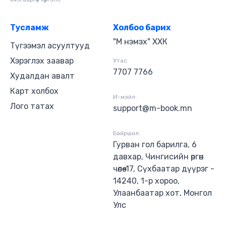
Тусламж
Холбоо барих
"М нэмэх" ХХК
Түгээмэл асуултууд
Хэрэглэх заавар
Утас:
7707 7766
Худалдан авалт
Карт холбох
И-мэйл:
Лого татах
support@m-book.mn
Байршил:
Гурван гол барилга, 6
давхар, Чингисийн өргөн
чөлөө-17, Сүхбаатар дүүрэг -
14240, 1-р хороо,
Улаанбаатар хот, Монгол
Улс