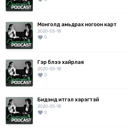
баривал... , үүнийгээ дагаад Тэнд гарах олон
ажлын байранд манай залуучууд орж, НҮБ-д
өндөр цалинтай ажиллах болно. Зам холбоо,
Монголд амьдрах ногоон карт
дэд бүтэц дагаад хөгжинө. Нөөцийн төвийг
2020-05-18
дагаж хувийн хэвшлийн үйлчилгээ ажиллана.
0
Нөгөөтэйгүүр ядарсан бусдад туслах нь
Бурханы хүсэлд нийцнэ бизээ.
Гэр бүлээ хайрлая
2020-05-18
0
Бидэнд итгэл хэрэгтэй
2020-05-18
0