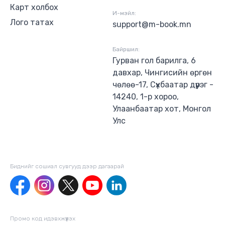
Карт холбох
И-мэйл:
Лого татах
support@m-book.mn
Байршил:
Гурван гол барилга, 6
давхар, Чингисийн өргөн
чөлөө-17, Сүхбаатар дүүрэг -
14240, 1-р хороо,
Улаанбаатар хот, Монгол
Улс
Биднийг сошиал сувгууд дээр дагаaрай
Промо код идэвхжүүлэх