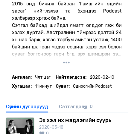
2015 онд бичиж байсан "Гамшгийн эдийн
засаг" нийтлэлээ та бүхэндээ Podcast
хэлбэрээр хүргэж байна.
Сэтгэл байхад шийдэл ямагт олддог гэж би
хэлэх дуртай. Австралийн түймрээс үүдэлтэй 24
хүн нас барж, хагас тэрбум амьтан устаж, 1400
байшин шатсан мэдээ сошиал хэрэгсэл болон
суваг болгоноор гарч бүгд зүрх шимшрэн үзэж
байна. Харин төсвөө танах тухай тархиа
гашилгаж суусан надад үүнээс монголчууд бид
яаж мөнгө хийж болох вэ гэх бодол төрөв. Гай
Ангилал:
Чөлөөт цаг
Нийтлэгдсэн:
2020-02-10
гамшиг бол мэдээний нэг хэсэг, бидний
Хугацаа:
11 минут
Суваг:
Одноогийн Podcast
амьдралын салшгүй хэсэг, гамшиг дэлхийн хаа
нэгтээ үргэлж болж байдаг. Санаа дагаад ч
тэрүү, сүүлийн жилүүдэд глобал гамшиг улам олон
Сүүлийн дугаарууд
Сэтгэгдэлүүд
0
тохиолдох болсон. НҮБ-аас өмнөд болон зүүн
Азид болох гамшгийн нөөцөнд зориулж хүнс,
Эх хэл их мэдлэгийн суурь
тусламжийн нөөц хадгалах үлэмж том
2020-05-18
агуулахуудыг Хөшигийн хөндийгөөс холгүй
0