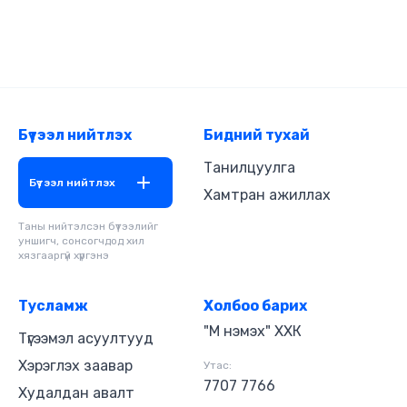
Бүтээл нийтлэх
Бидний тухай
Танилцуулга
Бүтээл нийтлэх
Хамтран ажиллах
Таны нийтэлсэн бүтээлийг
уншигч, сонсогчдод хил
хязгааргүй хүргэнэ
Тусламж
Холбоо барих
"М нэмэх" ХХК
Түгээмэл асуултууд
Хэрэглэх заавар
Утас:
7707 7766
Худалдан авалт