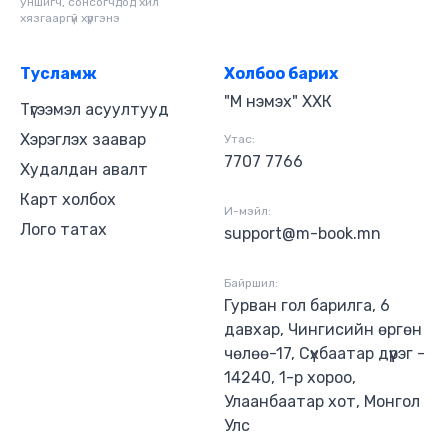
уншигч, сонсогчдод хил
хязгааргүй хүргэнэ
Тусламж
Холбоо барих
"М нэмэх" ХХК
Түгээмэл асуултууд
Хэрэглэх заавар
Утас:
7707 7766
Худалдан авалт
Карт холбох
И-мэйл:
Лого татах
support@m-book.mn
Байршил:
Гурван гол барилга, 6
давхар, Чингисийн өргөн
чөлөө-17, Сүхбаатар дүүрэг -
14240, 1-р хороо,
Улаанбаатар хот, Монгол
Улс