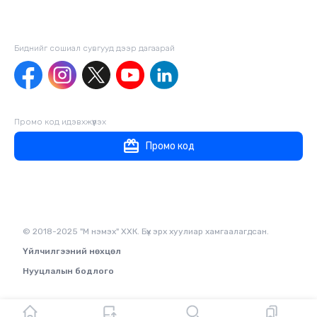
Биднийг сошиал сувгууд дээр дагаaрай
Промо код идэвхжүүлэх
Промо код
© 2018-2025 "М нэмэх" ХХК. Бүх эрх хуулиар хамгаалагдсан.
Үйлчилгээний нөхцөл
Нууцлалын бодлого