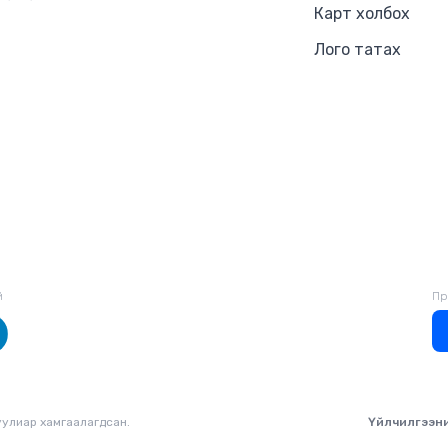
Карт холбох
Лого татах
й
Пр
уулиар хамгаалагдсан.
Үйлчилгээн