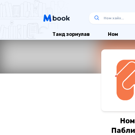
Танд зориулав
Ном
Ном
Пабли