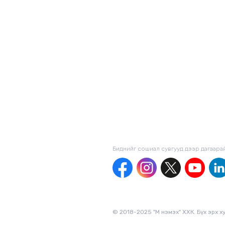
Биднийг сошиал сувгууд дээр дагаaра
© 2018-2025 "М нэмэх" ХХК. Бүх эрх х