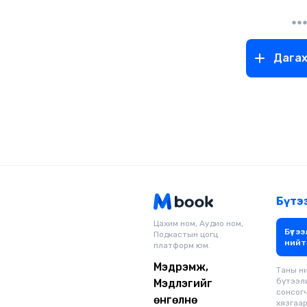
Дага
Бүтэ
Цахим ном, Аудио ном,
Бүтээ
Подкастын цогц
нийт
платформ юм.
Мэдрэмж,
Таны н
бүтээл
Мэдлэгийг
сонсог
өнгөлнө
хязгаар