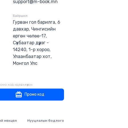
support@m-book.mn
Байршил:
Гурван гол барилга, 6
давхар, Чингисийн
өргөн чөлөө-17,
Сүхбаатар дүүрэг -
14240, 1-р хороо,
Улаанбаатар хот,
Монгол Улс
омо код идэвхжүүлэх
Промо код
ий нөхцөл
Нууцлалын бодлого