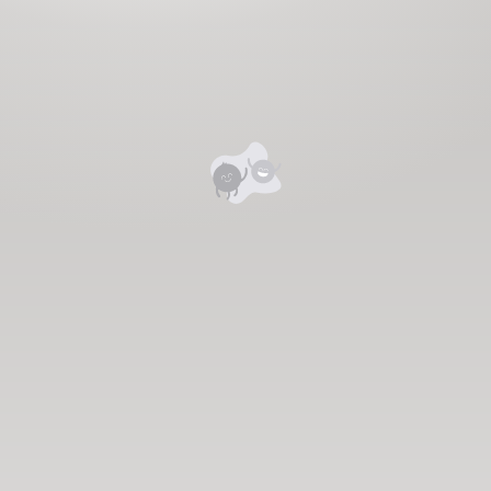
Уншигчдын үнэлгээ, сэтгэгдэл
0
Номд хамгийн анхны үнэлгээг өгнө үү ⭐⭐⭐⭐⭐