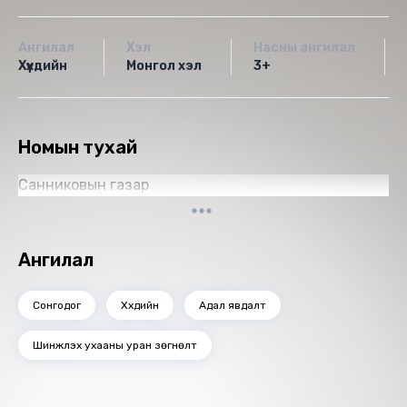
Ангилал
Хэл
Насны ангилал
Хүүхдийн
Монгол хэл
3+
Номын тухай
Санниковын газар
Ангилал
Сонгодог
Хүүхдийн
Адал явдалт
Шинжлэх ухааны уран зөгнөлт