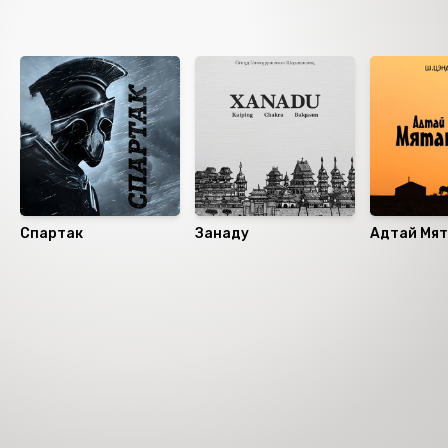
Санал болгох
Спартак
Занаду
Адтай Мя
Номын хэлэлцүүлэг
Номын талаар бусдад хуваалцаарай.