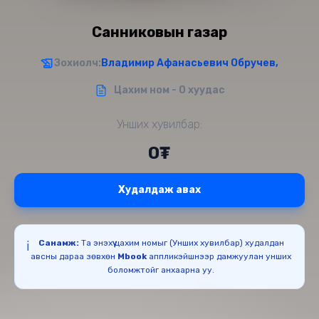
Санниковын газар
Зохиолч:
Владимир Афанасьевич Обручев,
Цахим ном - 0 хуудас
Унших хувилбар:
0₮
Худалдаж авах
Санамж:
Та энэхүү цахим номыг (Унших хувилбар) худалдан
ℹ️
авсны дараа зөвхөн
Mbook
аппликэйшнээр дамжуулан унших
боломжтойг анхаарна уу.