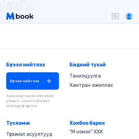
Бүтээл нийтлэх
Бидний тухай
Танилцуулга
Бүтээл нийтлэх
Хамтран ажиллах
Таны нийтэлсэн бүтээлийг
уншигч, сонсогчдод хил
хязгааргүй хүргэнэ
Тусламж
Холбоо барих
"М нэмэх" ХХК
Түгээмэл асуултууд