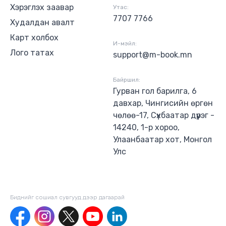
Хэрэглэх заавар
Утас:
7707 7766
Худалдан авалт
Карт холбох
И-мэйл:
Лого татах
support@m-book.mn
Байршил:
Гурван гол барилга, 6
давхар, Чингисийн өргөн
чөлөө-17, Сүхбаатар дүүрэг -
14240, 1-р хороо,
Улаанбаатар хот, Монгол
Улс
Биднийг сошиал сувгууд дээр дагаaрай