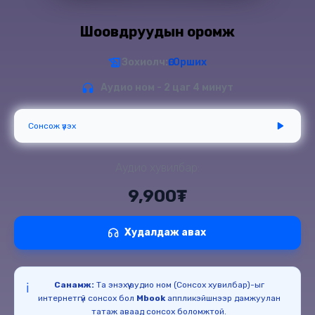
Шоовдруудын оромж
Зохиолч:
Ө. Орших
Аудио ном - 2 цаг 4 минут
Сонсож үзэх
Аудио хувилбар:
9,900₮
Худалдаж авах
Санамж:
Та энэхүү аудио ном (Сонсох хувилбар)-ыг
ℹ️
интернетгүй сонсох бол
Mbook
аппликэйшнээр дамжуулан
татаж аваад сонсох боломжтой.