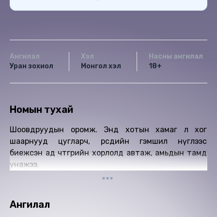
Ангилал
Хэл
Насны ангилал
Уран зохиол
Монгол хэл
18+
Номын тухай
Шоовдруудын оромж. Энд хотын хамаг л хог
шаарнууд цугларч, өөрсдийн гэмшил нүглээс
биежсэн ад чөтгөрийн хорлолд автаж, амьдын тамд
унажээ.
Ангилал