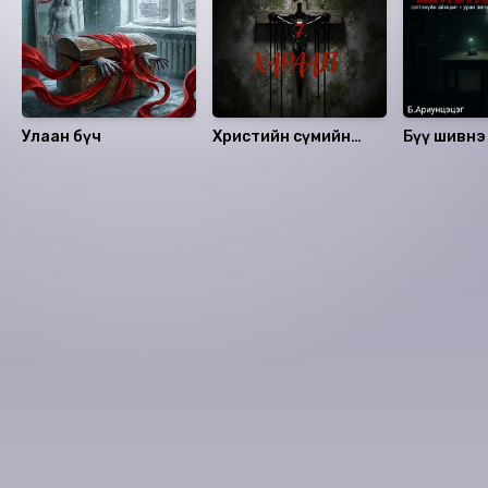
Улаан бүч
Христийн сүмийн
Бүү шивнэ
нууц
Номын хэлэлцүүлэг
Номын талаар бусдад хуваалцаарай.
Сонсогчдын үнэлгээ, сэтгэгдэл
0