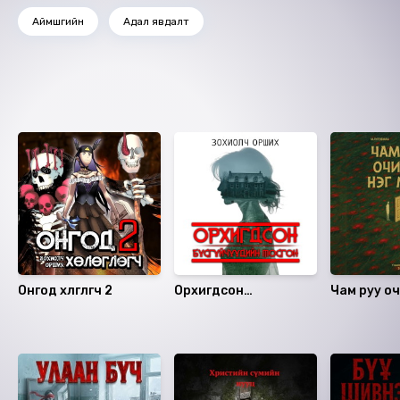
Аймшгийн
Адал явдалт
Ижил төстэй номнууд
Онгод хөлөглөгч 2
Орхигдсон
Чам руу о
бүсгүйчүүдийн
метр
тосгон
Санал болгох