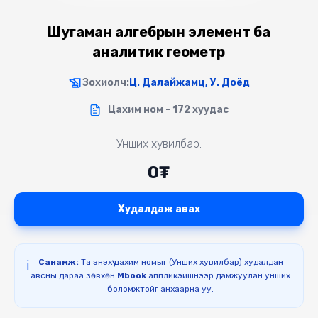
Шугаман алгебрын элемент ба
аналитик геометр
Зохиолч:
Ц. Далайжамц, У. Доёд
Цахим ном - 172 хуудас
Унших хувилбар:
0₮
Худалдаж авах
Санамж:
Та энэхүү цахим номыг (Унших хувилбар) худалдан
ℹ️
авсны дараа зөвхөн
Mbook
аппликэйшнээр дамжуулан унших
боломжтойг анхаарна уу.