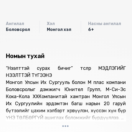
Ангилал
Хэл
Насны ангилал
Боловсрол
Монгол хэл
6+
Номын тухай
“Нээлттэй сурах бичиг” төслөөр МЭДЛЭГИЙГ
НЭЭЛТТЭЙ ТҮГЭЭНЭ
Монгол Улсын Их Сургууль болон М плас компани
Боловсролыг дэмжигч Юнител Групп, М-Си-Эс
Кока-Кола ХХКомпанитай хамтран Монгол Улсын
Их Сургуулийн эрдэмтэн багш нарын 20 гаруй
бүтээлийг цахим хэлбэрт хөрвүүлэн, хүссэн хүн бүр
ҮНЭ ТӨЛБӨРГҮЙ ашиглах боломжийг бүрдүүллээ.
Төслийн хүрээнд дээрх ном бүтээлүүд цахим