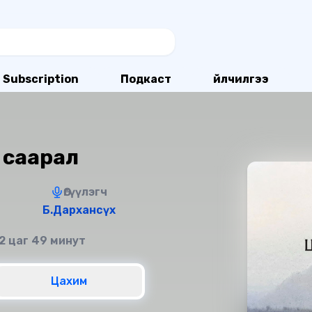
Subscription
Подкаст
Үйлчилгээ
 саарал
Өгүүлэгч
Б.Дархансүх
2 цаг 49 минут
Цахим