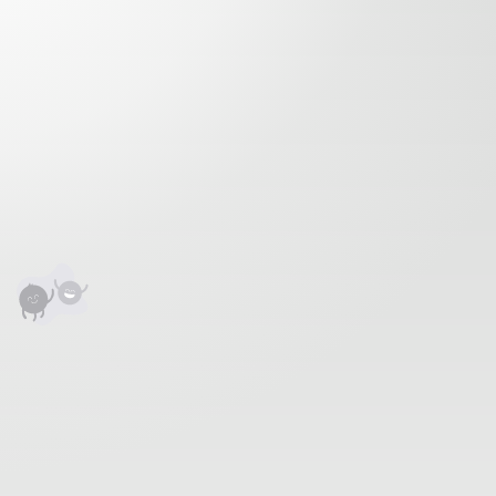
аалцаарай.
сэтгэгдэл
0
анхны үнэлгээг өгнө үү ⭐⭐⭐⭐⭐