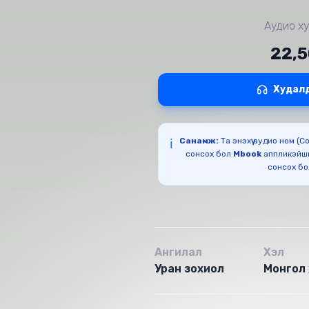
Аудио ху
22,
Худал
Санамж:
Та энэхүү аудио ном (
ℹ️
сонсох бол
Mbook
аппликэйш
сонсох б
Ангилал
Хэл
Уран зохиол
Монгол 