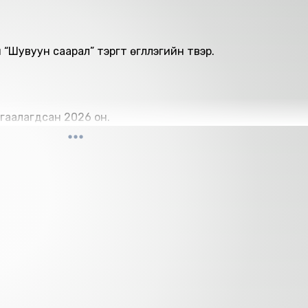
увуун саарал” тэргүүт өгүүллэгийн түүвэр.
гаалагдсан 2026 он.