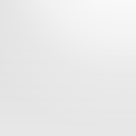
Номын хэлэлцүүлэг
Номын талаар бусдад хув
Сонсогчдын үнэлгээ, 
Номд хамгийн 