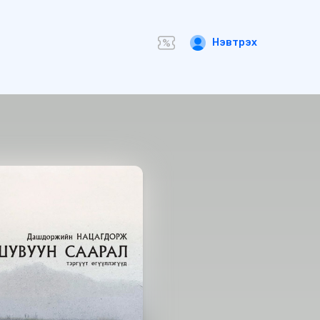
Нэвтрэх