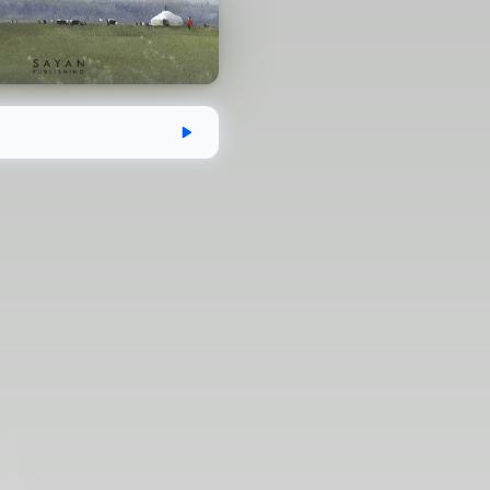
эгдсэн
Хугацаа
Аудио номын хэм
06-04
2 цаг 49 минут
116.5 MB