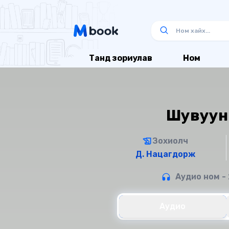
Танд зориулав
Ном
Шувуун
Зохиолч
Д. Нацагдорж
Аудио ном - 
Аудио