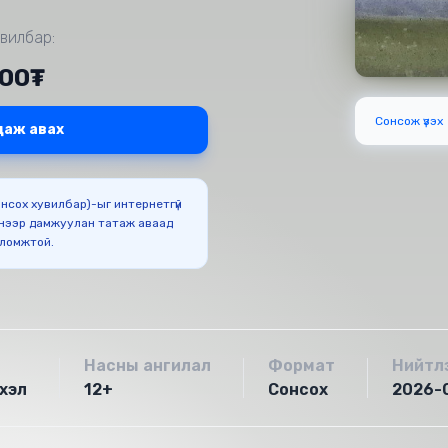
вилбар:
500₮
Сонсож үзэх
даж авах
Сонсох хувилбар)-ыг интернетгүй
нээр дамжуулан татаж аваад
оломжтой.
Насны ангилал
Формат
Нийтл
хэл
12+
Сонсох
2026-