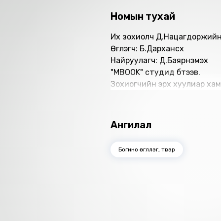
Номын тухай
Их зохиолч Д.Нацагдоржийн “Ш
Өгүүлэгч: Б.Дархансүх
Найруулагч: Д.Баярнэмэх
"MBOOK" студид бүтээв.
Зохиогчийн эрх хуулиар хам
Ангилал
Богино өгүүллэг, түүвэр