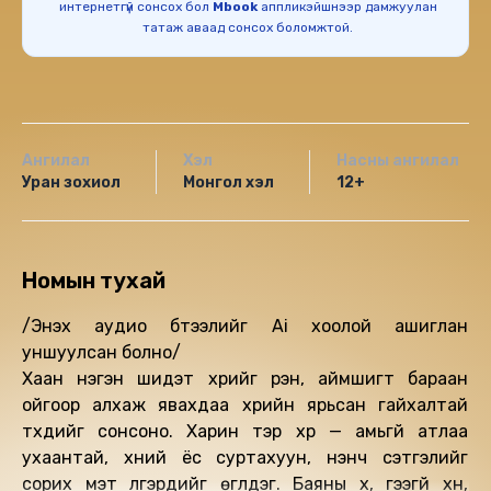
интернетгүй сонсох бол
Mbook
аппликэйшнээр дамжуулан
татаж аваад сонсох боломжтой.
Ангилал
Хэл
Насны ангилал
Уран зохиол
Монгол хэл
12+
Номын тухай
/Энэхүү аудио бүтээлийг Ai хоолой ашиглан
уншуулсан болно/
Хаан нэгэн шидэт хүүрийг үүрэн, аймшигт бараан
ойгоор алхаж явахдаа хүүрийн ярьсан гайхалтай
түүхүүдийг сонсоно. Харин тэр хүүр — амьгүй атлаа
ухаантай, хүний ёс суртахуун, үнэнч сэтгэлийг
сорих мэт үлгэрүүдийг өгүүлдэг. Баяны хүү, үгээгүй хүн,