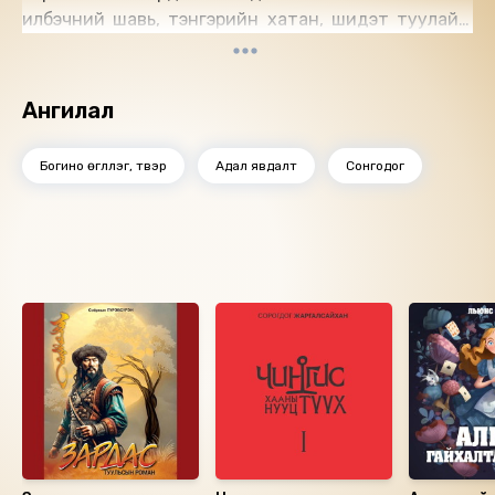
илбэчний шавь, тэнгэрийн хатан, шидэт туулай...
бүгд энэ хүүрийн амнаас төрөн, хүний сайн мууг
илтгэнэ.
Ангилал
Богино өгүүллэг, түүвэр
Адал явдалт
Сонгодог
Ижил төстэй номнууд