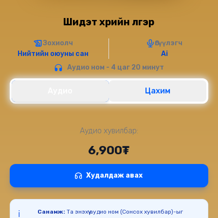
Шидэт хүүрийн үлгэр
Зохиолч
Өгүүлэгч
Нийтийн оюуны сан
Ai
Аудио ном - 4 цаг 20 минут
Аудио
Цахим
Аудио хувилбар:
6,900₮
Худалдаж авах
Санамж:
Та энэхүү аудио ном (Сонсох хувилбар)-ыг
ℹ️