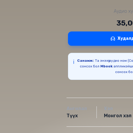
Аудио ху
35,
Худал
Санамж:
Та энэхүү аудио ном (
ℹ️
сонсох бол
Mbook
аппликэйш
сонсох б
Ангилал
Хэл
Түүх
Монгол хэл