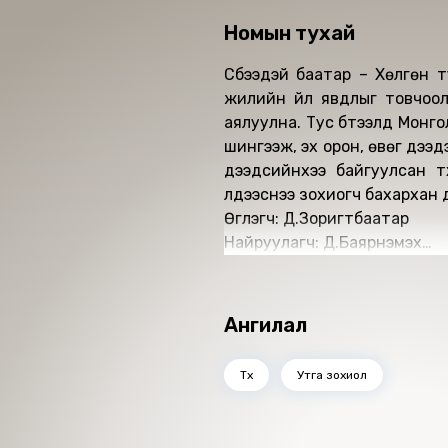
Номын тухай
Сүбээдэй баатар – Хөлгөн т
жилийн үйл явдлыг товчооло
аялуулна. Тус бүтээлд Монго
шингээж, эх орон, өвөг дээдэ
дээдсийнхээ байгуулсан түү
үлдээснээ зохиогч бахархан
Өгүүлэгч: Д.Зоригтбаатар
Найруулагч: Д.Баярнэмэх
"MBOOK" студид бүтээв.
Зохиогчийн эрх хуулиар хам
Ангилал
Түүх
Утга зохиол