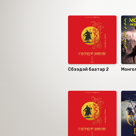
Ижил төстэй номнуу
Сүбээдэй баатар 2
Монго
товчо
Санал болгох