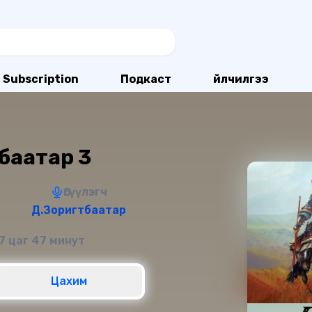
Subscription
Подкаст
Үйлчилгээ
 баатар 3
Өгүүлэгч
Д.Зоригтбаатар
7 цаг 47 минут
Цахим