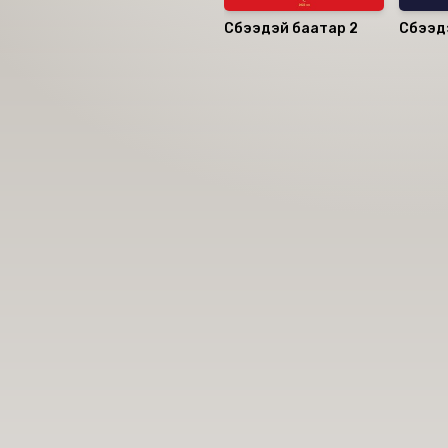
Сүбээдэй баатар 2
Сүбээд
Номын хэлэлцүүлэг
Номын талаар бусдад хув
Сонсогчдын үнэлгээ, 