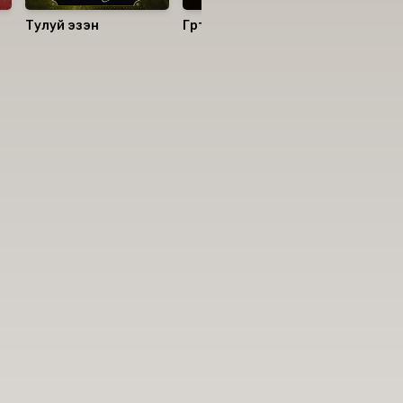
Тулуй эзэн
Гүртэн 6
Чатны за