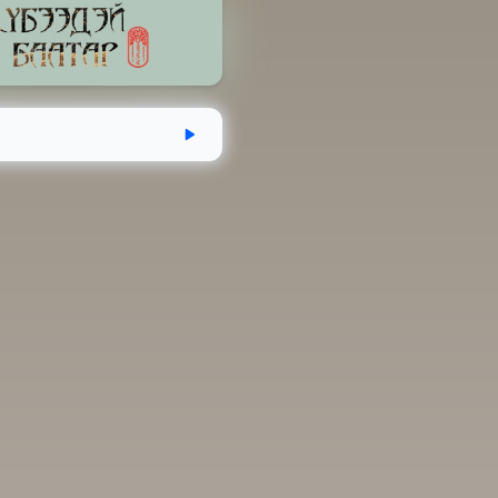
сэн
Хугацаа
Аудио номын хэмжээ
4
7 цаг 47 минут
321.1 MB