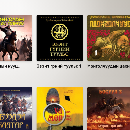
д
лын нууц
Эзэнт гүрний туульс 1
Монголчуудын цах
о
түүх CD1