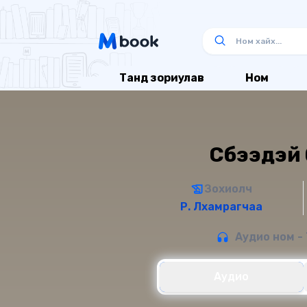
Танд зориулав
Ном
Сүбээдэй
Зохиолч
Р. Лхамрагчаа
Аудио ном - 
Аудио