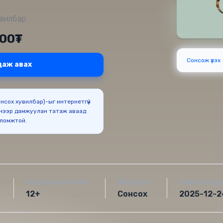
вилбар:
000₮
Сонсож үзэх
даж авах
Сонсох хувилбар)-ыг интернетгүй
нээр дамжуулан татаж аваад
оломжтой.
Насны ангилал
Формат
Нийтлэгд
12+
Сонсох
2025-12-2