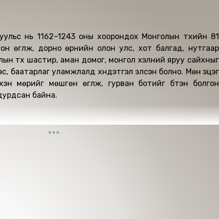
уульс нь 1162–1243 оны хоорондох Монголын түүхийн 81
н өгүүлж, дорно өрнийн олон улс, хот балгад, нутгаар
лын түүх шастир, аман домог, монгол хэлний яруу сайхныг
с, баатарлаг уламжлалд хүндэтгэл үзүүлсэн болно. Мөн эцэг
хэн мөрийг мөшгөн өгүүлж, гурван ботийг бүтэн болгон
 дурдсан байна.
гаалагдсан 2025 он.