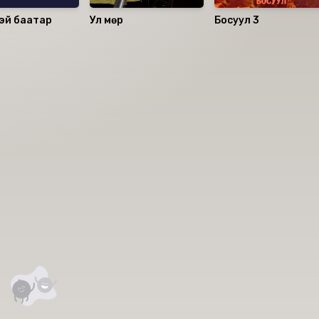
эй баатар
Ул мөр
Босуул 3
аалцаарай.
сэтгэгдэл
0