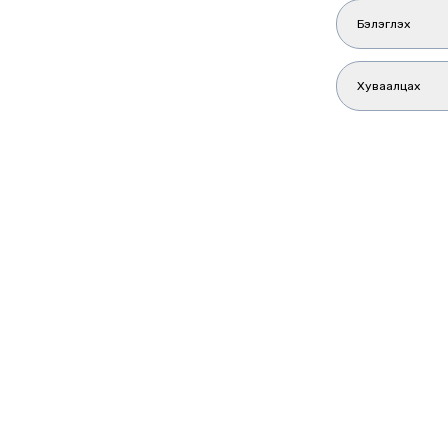
Бэлэглэх
Хуваалцах