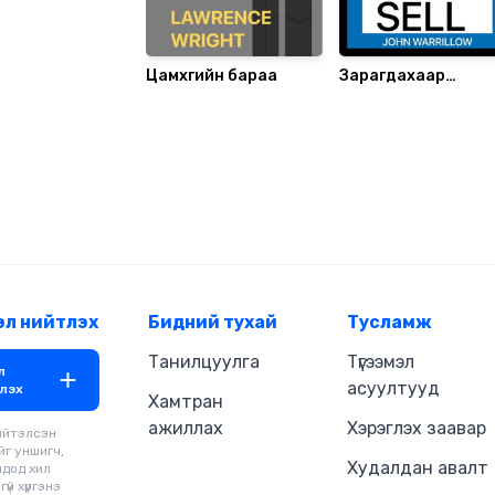
Цамхгийн бараа
Зарагдахаар
бүтээгдсэн
эл нийтлэх
Бидний тухай
Тусламж
Танилцуулга
Түгээмэл
л
асуултууд
лэх
Хамтран
ажиллах
Хэрэглэх заавар
ийтэлсэн
йг уншигч,
Худалдан авалт
чдод хил
үй хүргэнэ