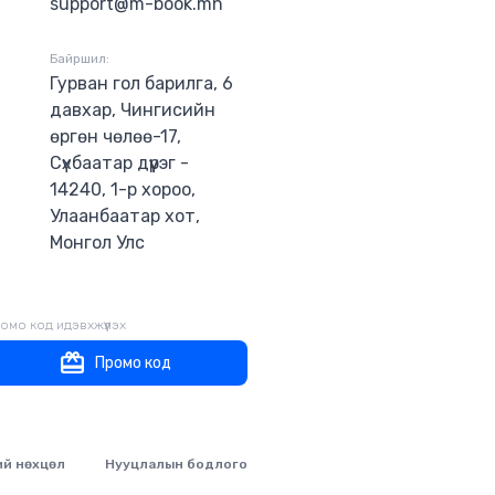
support@m-book.mn
Байршил:
Гурван гол барилга, 6
давхар, Чингисийн
өргөн чөлөө-17,
Сүхбаатар дүүрэг -
14240, 1-р хороо,
Улаанбаатар хот,
Монгол Улс
омо код идэвхжүүлэх
Промо код
ий нөхцөл
Нууцлалын бодлого