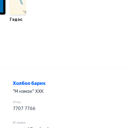
Гэдэс
Вавилоны хамгийн
Икигай
баян хүн
Холбоо барих
"М нэмэх" ХХК
Утас:
7707 7766
И-мэйл: