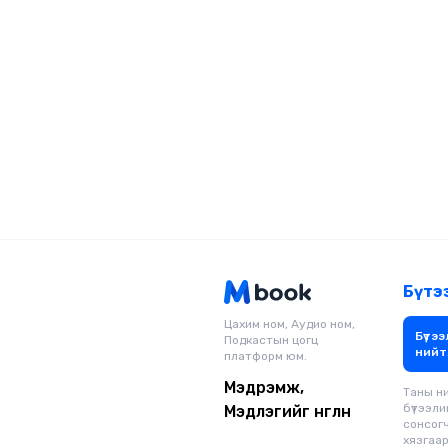
Бүтэ
Цахим ном, Аудио ном,
Бүтээ
Подкастын цогц
нийт
платформ юм.
Мэдрэмж,
Таны н
бүтээли
Мэдлэгийг өнгөлнө
сонсог
хязгаарг