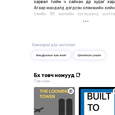
харвал тийм ч сайхан дүр зураг хара
Агаар мандалд дэгдсэн хүлэмжийн хийн 
сүүлийн 30 жилийн хугацаанд шатса
ялгарчээ. Тэгэхээр хүн гэдэг төрөл зүйли
бид хөгжлийнхөө бүх л түүхэнд учруул
хэмжээний хор хохирлыг сүүлийн гур
турш учруулсан гэсэн үг. Өөрөөр хэлбэл
Хамаарагдах ангилал
хүлэмжийн хийн ихэнх хэсгийг “
цувралыг бүтээж эхэлснээс хойш ялгар
Амьдралын хэв маяг
Шинжлэх ухаан
таарч байна.
Бүх товч номууд 📑
Товч ном