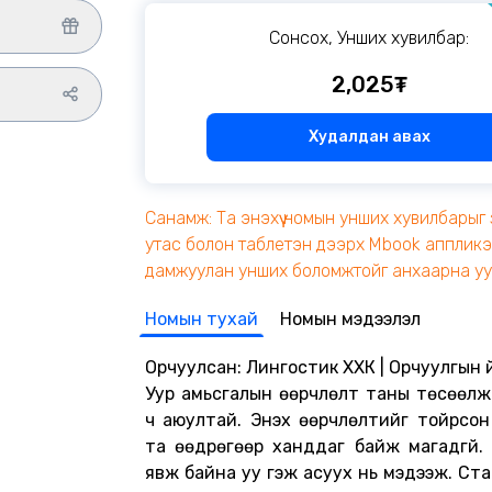
Сонсох, Унших хувилбар:
2,025₮
Худалдан авах
Санамж: Та энэхүү номын унших хувилбарыг 
утас болон таблетэн дээрх Mbook апплик
дамжуулан унших боломжтойг анхаарна уу
Номын тухай
Номын мэдээлэл
Орчуулсан: Лингостик ХХК | Орчуулгын ү
Уур амьсгалын өөрчлөлт таны төсөөлж
ч аюултай. Энэхүү өөрчлөлтийг тойрсон 
та өөдрөгөөр ханддаг байж магадгүй.
явж байна уу гэж асуух нь мэдээж. Ст