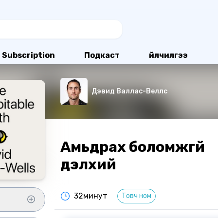
Subscription
Подкаст
Үйлчилгээ
Дэвид Валлас-Веллс
Амьдрах боломжгүй
дэлхий
32минут
Товч ном