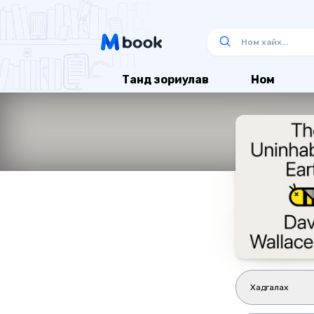
Танд зориулав
Ном
Хадгалах