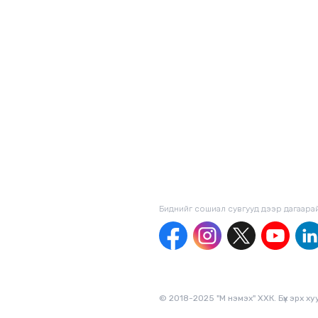
Биднийг сошиал сувгууд дээр дагаaра
© 2018-2025 "М нэмэх" ХХК. Бүх эрх х