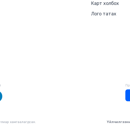
Карт холбох
Лого татах
й
Пр
уулиар хамгаалагдсан.
Үйлчилгээн