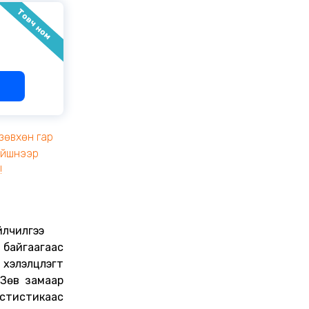
Товч ном
зөвхөн гар
эйшнээр
!
йлчилгээ
 байгаагаас
хэлэлцүүлэгт
 Зөв замаар
астистикаас