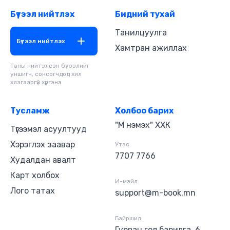
Бүтээл нийтлэх
Бидний тухай
Танилцуулга
Бүтээл нийтлэх
Хамтран ажиллах
Таны нийтэлсэн бүтээлийг
уншигч, сонсогчдод хил
хязгааргүй хүргэнэ
Тусламж
Холбоо барих
"М нэмэх" ХХК
Түгээмэл асуултууд
Хэрэглэх заавар
Утас:
7707 7766
Худалдан авалт
Карт холбох
И-мэйл:
Лого татах
support@m-book.mn
Байршил:
Гурван гол барилга, 6