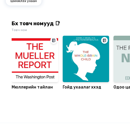
Шинжлэх ухаан
Бүх товч номууд 📑
Товч ном
Мюллерийн тайлан
Гойд ухаалаг хүүхэд
Одоо ца