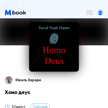
Юваль Харари
Хомо деус
37минут
Товч ном