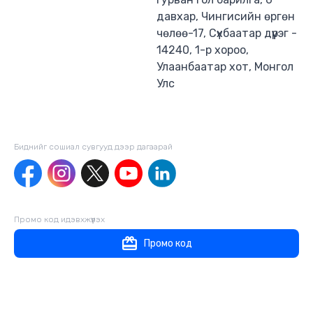
давхар, Чингисийн өргөн
чөлөө-17, Сүхбаатар дүүрэг -
14240, 1-р хороо,
Улаанбаатар хот, Монгол
Улс
Биднийг сошиал сувгууд дээр дагаaрай
Промо код идэвхжүүлэх
Промо код