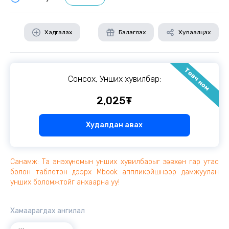
Хадгалах
Бэлэглэх
Хуваалцах
Товч ном
Сонсох, Унших хувилбар:
2,025₮
Худалдан авах
Санамж: Та энэхүү номын унших хувилбарыг зөвхөн гар утас
болон таблетэн дээрх Mbook аппликэйшнээр дамжуулан
унших боломжтойг анхаарна уу!
Хамаарагдах ангилал