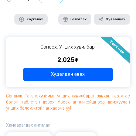
Хадгалах
Бэлэглэх
Хуваалцах
Товч ном
Сонсох, Унших хувилбар:
2,025₮
Худалдан авах
Санамж: Та энэхүү номын унших хувилбарыг зөвхөн гар утас
болон таблетэн дээрх Mbook аппликэйшнээр дамжуулан
унших боломжтойг анхаарна уу!
Хамаарагдах ангилал