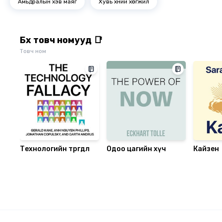
Амьдралын хэв маяг
Хувь хүний хөгжил
Бүх товч номууд 📑
Товч ном
Технологийн төөрөгдөл
Одоо цагийн хүч
Кайзен