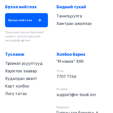
Бүтээл нийтлэх
Бидний тухай
Танилцуулга
Бүтээл нийтлэх
Хамтран ажиллах
Таны нийтэлсэн бүтээлийг
уншигч, сонсогчдод хил
хязгааргүй хүргэнэ
Тусламж
Холбоо барих
"М нэмэх" ХХК
Түгээмэл асуултууд
Хэрэглэх заавар
Утас:
7707 7766
Худалдан авалт
Карт холбох
И-мэйл:
Лого татах
support@m-book.mn
Байршил:
Гурван гол барилга, 6