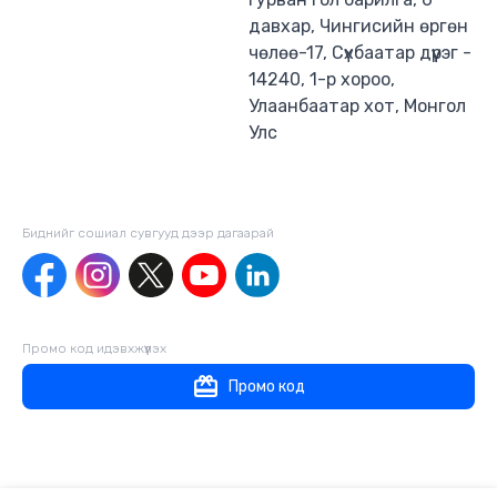
давхар, Чингисийн өргөн
чөлөө-17, Сүхбаатар дүүрэг -
14240, 1-р хороо,
Улаанбаатар хот, Монгол
Улс
Биднийг сошиал сувгууд дээр дагаaрай
Промо код идэвхжүүлэх
Промо код