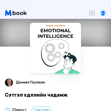
Даниел Гоулман
Сэтгэл хөдлөлийн чадамж
35минут
Товч ном