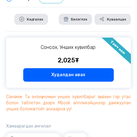
Хадгалах
Бэлэглэх
Хуваалцах
Товч ном
Сонсох, Унших хувилбар:
2,025₮
Худалдан авах
Санамж: Та энэхүү номын унших хувилбарыг зөвхөн гар утас
болон таблетэн дээрх Mbook аппликэйшнээр дамжуулан
унших боломжтойг анхаарна уу!
Хамаарагдах ангилал