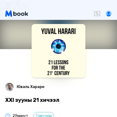
Юваль Харари
XXI зууны 21 хичээл
29минут
Товч ном