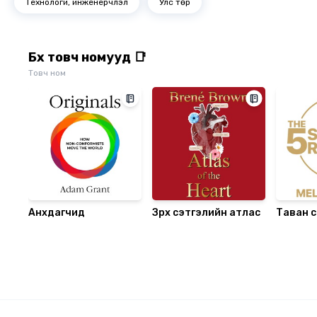
Технологи, инженерчлэл
Улс төр
Бүх товч номууд 📑
Товч ном
Анхдагчид
Зүрх сэтгэлийн атлас
Таван 
дүрэм