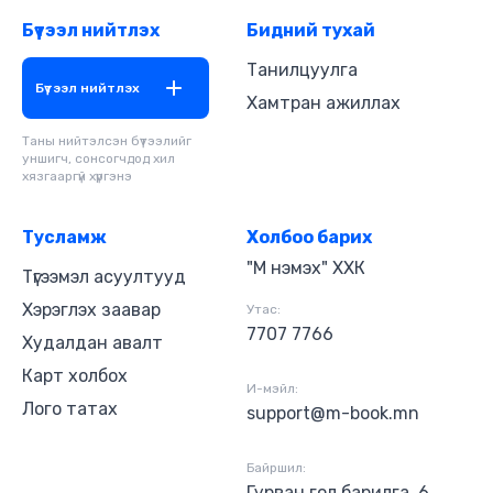
Бүтээл нийтлэх
Бидний тухай
Танилцуулга
Бүтээл нийтлэх
Хамтран ажиллах
Таны нийтэлсэн бүтээлийг
уншигч, сонсогчдод хил
хязгааргүй хүргэнэ
Тусламж
Холбоо барих
"М нэмэх" ХХК
Түгээмэл асуултууд
Хэрэглэх заавар
Утас:
7707 7766
Худалдан авалт
Карт холбох
И-мэйл:
Лого татах
support@m-book.mn
Байршил:
Гурван гол барилга, 6