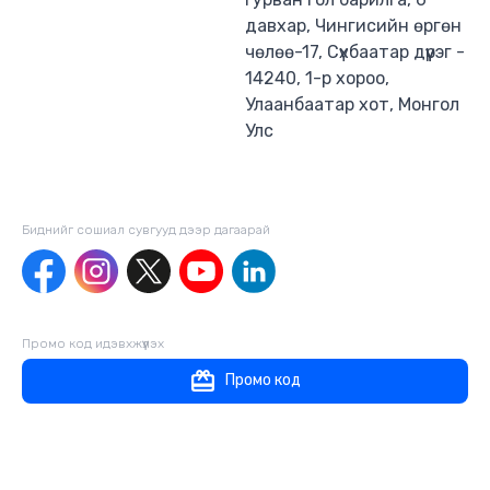
давхар, Чингисийн өргөн
чөлөө-17, Сүхбаатар дүүрэг -
14240, 1-р хороо,
Улаанбаатар хот, Монгол
Улс
Биднийг сошиал сувгууд дээр дагаaрай
Промо код идэвхжүүлэх
Промо код