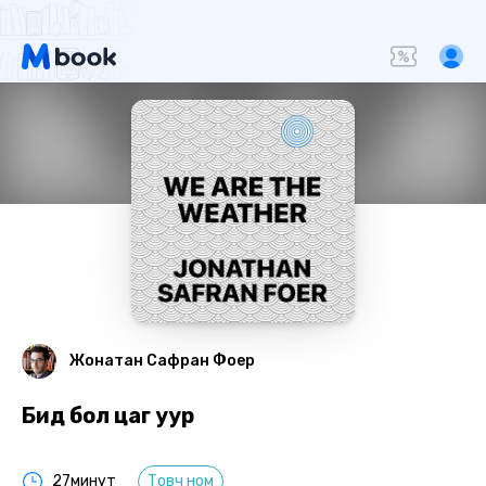
Жонатан Сафран Фоер
Бид бол цаг уур
27минут
Товч ном