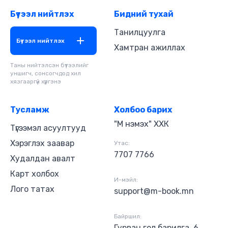
Бүтээл нийтлэх
Бидний тухай
Танилцуулга
Бүтээл нийтлэх
Хамтран ажиллах
Таны нийтэлсэн бүтээлийг
уншигч, сонсогчдод хил
хязгааргүй хүргэнэ
Тусламж
Холбоо барих
"М нэмэх" ХХК
Түгээмэл асуултууд
Хэрэглэх заавар
Утас:
7707 7766
Худалдан авалт
Карт холбох
И-мэйл:
Лого татах
support@m-book.mn
Байршил:
Гурван гол барилга, 6