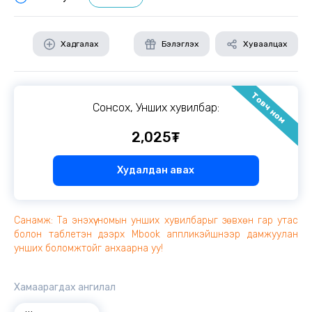
Хадгалах
Бэлэглэх
Хуваалцах
Товч ном
Сонсох, Унших хувилбар:
2,025₮
Худалдан авах
Санамж: Та энэхүү номын унших хувилбарыг зөвхөн гар утас
болон таблетэн дээрх Mbook аппликэйшнээр дамжуулан
унших боломжтойг анхаарна уу!
Хамаарагдах ангилал