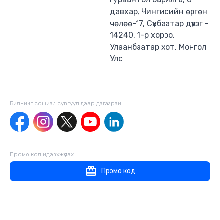
давхар, Чингисийн өргөн
чөлөө-17, Сүхбаатар дүүрэг -
14240, 1-р хороо,
Улаанбаатар хот, Монгол
Улс
Биднийг сошиал сувгууд дээр дагаaрай
Промо код идэвхжүүлэх
Промо код