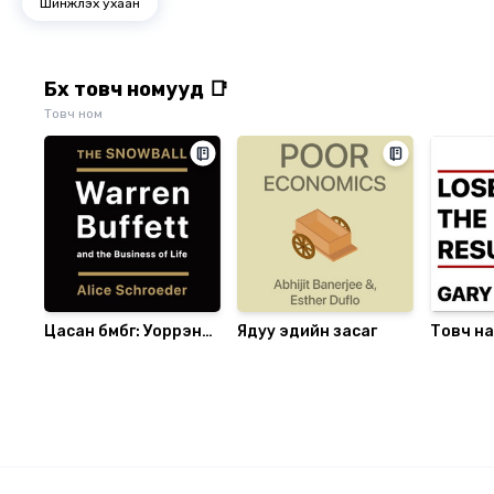
Шинжлэх ухаан
Бүх товч номууд 📑
Товч ном
Цасан бөмбөг: Уоррэн
Ядуу эдийн засаг
Товч н
Баффет ба түүний
тавьж, 
бизнесийн амьдрал