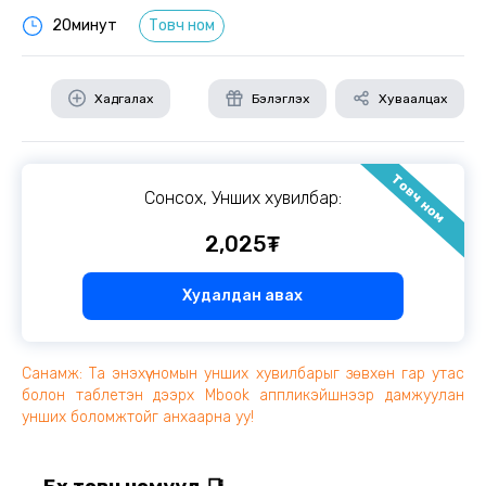
20минут
Товч ном
Хадгалах
Бэлэглэх
Хуваалцах
Товч ном
Сонсох, Унших хувилбар:
2,025₮
Худалдан авах
Санамж: Та энэхүү номын унших хувилбарыг зөвхөн гар утас
болон таблетэн дээрх Mbook аппликэйшнээр дамжуулан
унших боломжтойг анхаарна уу!