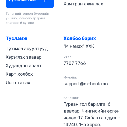
Хамтран ажиллах
Таны нийтэлсэн бүтээлийг
уншигч, сонсогчдод хил
хязгааргүй хүргэнэ
Тусламж
Холбоо барих
"М нэмэх" ХХК
Түгээмэл асуултууд
Хэрэглэх заавар
Утас:
7707 7766
Худалдан авалт
Карт холбох
И-мэйл:
Лого татах
support@m-book.mn
Байршил:
Гурван гол барилга, 6
давхар, Чингисийн өргөн
чөлөө-17, Сүхбаатар дүүрэг -
14240, 1-р хороо,