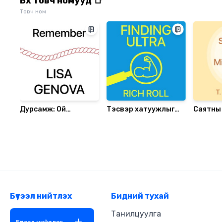
Бүх товч номууд 📑
Товч ном
Дурсамж: Ой
Тэсвэр хатуужлыг
Саятны
санамжийн шинжлэх
бэдрэхүй
нууц
ухаан болон мартах
урлаг
Бүтээл нийтлэх
Бидний тухай
Танилцуулга
Бүтээл нийтлэх