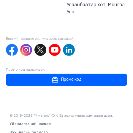
Улаанбаатар хот, Монгол
Улс
Биднийг сошиал сувгууд дээр дагаaрай
Промо код идэвхжүүлэх
Промо код
© 2018-2025 "М нэмэх" ХХК. Бүх эрх хуулиар хамгаалагдсан.
Үйлчилгээний нөхцөл
Нууцлалын бодлого