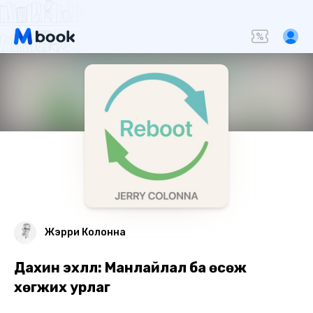
Жэрри Колонна
Дахин эхлүүл: Манлайлал ба өсөж
хөгжих урлаг