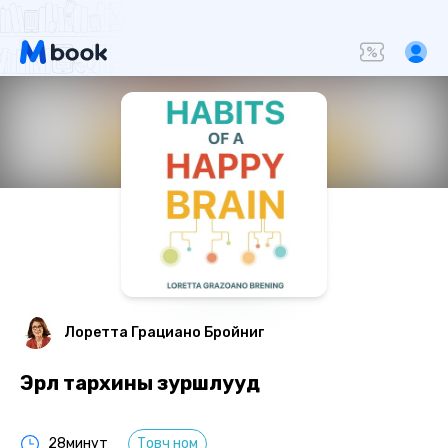
Лоретта Грациано Бройниг
Эрүүл тархины зуршлууд
28минут
Товч ном