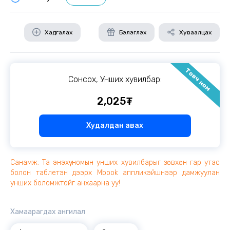
Хадгалах
Бэлэглэх
Хуваалцах
Товч ном
Сонсох, Унших хувилбар:
2,025₮
Худалдан авах
Санамж: Та энэхүү номын унших хувилбарыг зөвхөн гар утас
болон таблетэн дээрх Mbook аппликэйшнээр дамжуулан
унших боломжтойг анхаарна уу!
Хамаарагдах ангилал