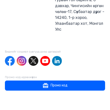
давхар, Чингисийн өргөн
чөлөө-17, Сүхбаатар дүүрэг -
14240, 1-р хороо,
Улаанбаатар хот, Монгол
Улс
Биднийг сошиал сувгууд дээр дагаaрай
Промо код идэвхжүүлэх
Промо код