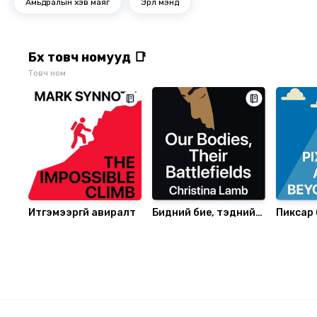
Амьдралын хэв маяг
Эрүүл мэнд
Бүх товч номууд 📑
Товч ном
Итгэмээргүй авиралт
Бидний бие, тэдний
Пиксар 
тулааны талбар
цааш