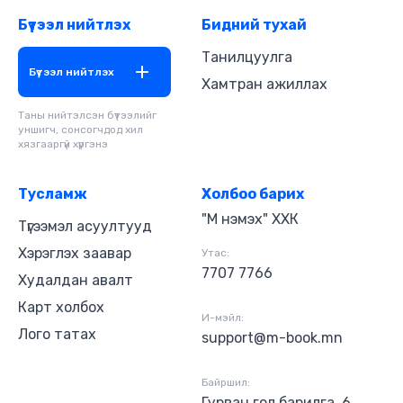
Бүтээл нийтлэх
Бидний тухай
Танилцуулга
Бүтээл нийтлэх
Хамтран ажиллах
Таны нийтэлсэн бүтээлийг
уншигч, сонсогчдод хил
хязгааргүй хүргэнэ
Тусламж
Холбоо барих
"М нэмэх" ХХК
Түгээмэл асуултууд
Хэрэглэх заавар
Утас:
7707 7766
Худалдан авалт
Карт холбох
И-мэйл:
Лого татах
support@m-book.mn
Байршил:
Гурван гол барилга, 6