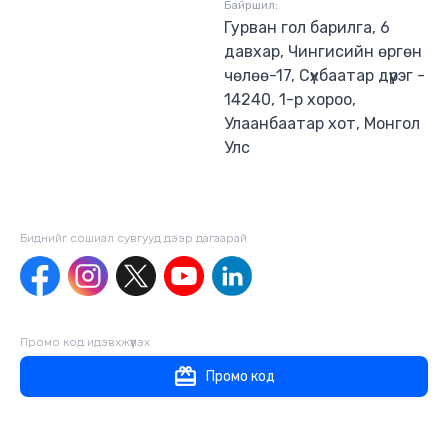
Байршил:
Гурван гол барилга, 6
давхар, Чингисийн өргөн
чөлөө-17, Сүхбаатар дүүрэг -
14240, 1-р хороо,
Улаанбаатар хот, Монгол
Улс
Биднийг сошиал сувгууд дээр дагаaрай
Промо код идэвхжүүлэх
Промо код