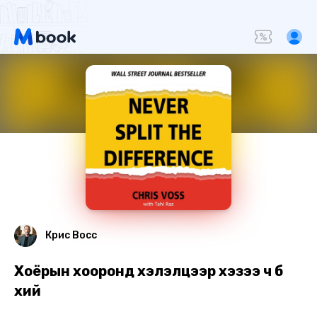
Крис Восс
Хоёрын хооронд хэлэлцээр хэзээ ч бүү
хий