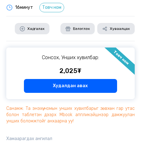
16минут
Товч ном
Хадгалах
Бэлэглэх
Хуваалцах
Товч ном
Сонсох, Унших хувилбар:
2,025₮
Худалдан авах
Санамж: Та энэхүү номын унших хувилбарыг зөвхөн гар утас
болон таблетэн дээрх Mbook аппликэйшнээр дамжуулан
унших боломжтойг анхаарна уу!
Хамаарагдах ангилал