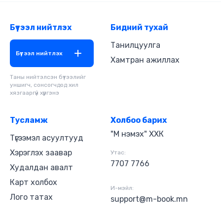
Бүтээл нийтлэх
Бидний тухай
Танилцуулга
Бүтээл нийтлэх
Хамтран ажиллах
Таны нийтэлсэн бүтээлийг
уншигч, сонсогчдод хил
хязгааргүй хүргэнэ
Тусламж
Холбоо барих
"М нэмэх" ХХК
Түгээмэл асуултууд
Хэрэглэх заавар
Утас:
7707 7766
Худалдан авалт
Карт холбох
И-мэйл:
Лого татах
support@m-book.mn