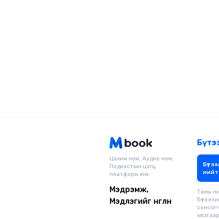
Бүтэ
Цахим ном, Аудио ном,
Бүтээ
Подкастын цогц
нийт
платформ юм.
Мэдрэмж,
Таны н
бүтээли
Мэдлэгийг өнгөлнө
сонсог
хязгаарг