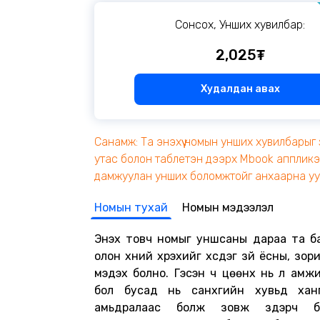
Сонсох, Унших хувилбар:
2,025₮
Худалдан авах
Санамж: Та энэхүү номын унших хувилбарыг 
утас болон таблетэн дээрх Mbook апплик
дамжуулан унших боломжтойг анхаарна уу
Номын тухай
Номын мэдээлэл
Энэхүү товч номыг уншсаны дараа та б
олон хүний хүрэхийг хүсдэг зүй ёсны, зор
мэдэх болно. Гэсэн ч цөөнх нь л амжи
бол бусад нь санхүүгийн хувьд хан
амьдралаас болж зовж зүдэрч б