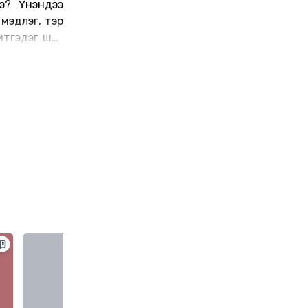
э? Үнэндээ
 мэдлэг, тэр
 итгэдэг шиг
гэл санааны
нэ нууц бол
 ертөнцийн
санхүүгийн
 хоорондоо
сэтгэ” гэж