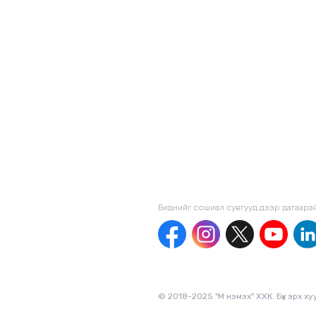
Биднийг сошиал сувгууд дээр дагаaра
© 2018-2025 "М нэмэх" ХХК. Бүх эрх х