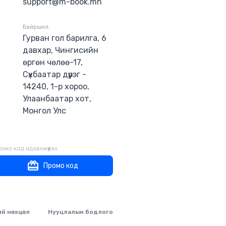
support@m-book.mn
Байршил:
Гурван гол барилга, 6
давхар, Чингисийн
өргөн чөлөө-17,
Сүхбаатар дүүрэг -
14240, 1-р хороо,
Улаанбаатар хот,
Монгол Улс
омо код идэвхжүүлэх
Промо код
ий нөхцөл
Нууцлалын бодлого