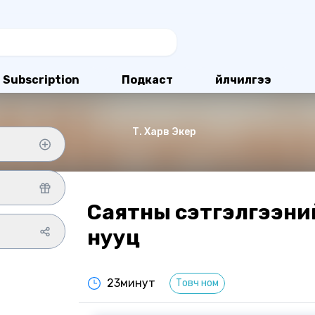
Subscription
Подкаст
Үйлчилгээ
Т. Харв Экер
Саятны сэтгэлгээни
нууц
23минут
Товч ном