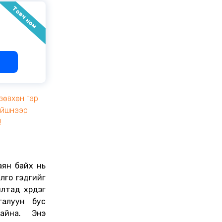
Товч ном
зөвхөн гар
эйшнээр
!
аян байх нь
илго гэдгийг
лтад хүрдэг
галуун бус
айна. Энэ