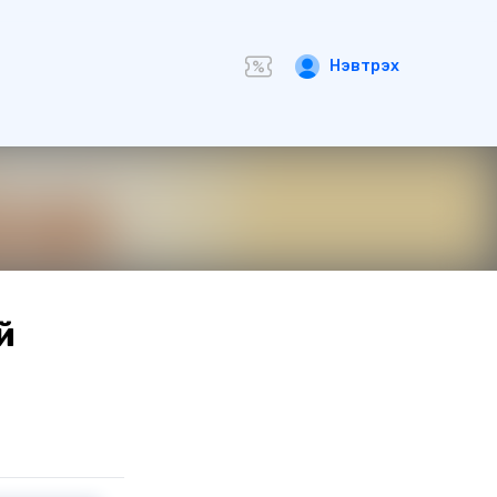
Нэвтрэх
й