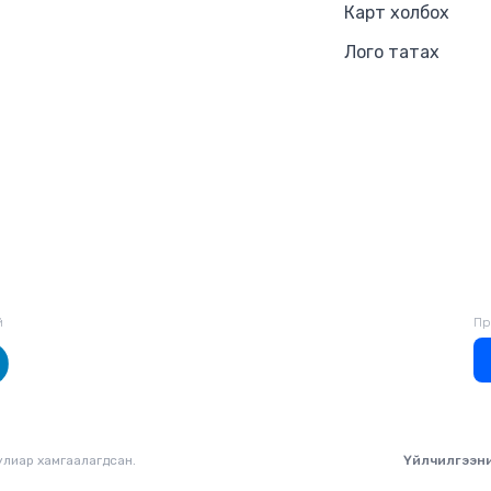
Карт холбох
Лого татах
й
Пр
уулиар хамгаалагдсан.
Үйлчилгээн