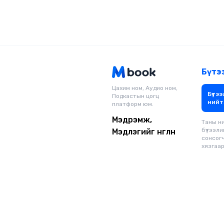
Бүтэ
Цахим ном, Аудио ном,
Бүтээ
Подкастын цогц
нийт
платформ юм.
Мэдрэмж,
Таны н
бүтээли
Мэдлэгийг өнгөлнө
сонсог
хязгаарг