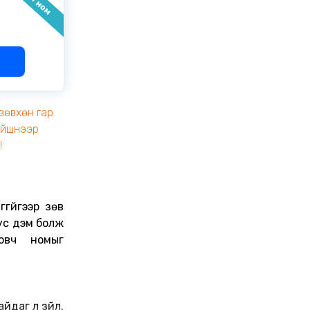
зөвхөн гар
эйшнээр
!
ггүйгээр зөв
ус дэм болж
товч номыг
йдаг л зүйл.