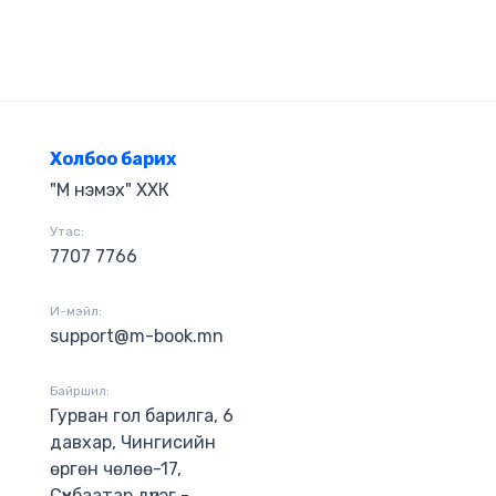
Холбоо барих
"М нэмэх" ХХК
Утас:
7707 7766
И-мэйл:
support@m-book.mn
Байршил:
Гурван гол барилга, 6
давхар, Чингисийн
өргөн чөлөө-17,
Сүхбаатар дүүрэг -