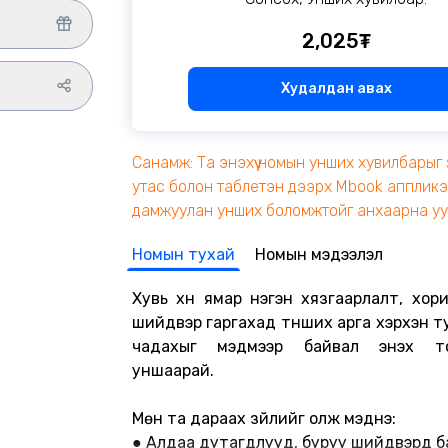
2,025₮
Худалдан авах
Санамж: Та энэхүү номын унших хувилбарыг 
утас болон таблетэн дээрх Mbook апплик
дамжуулан унших боломжтойг анхаарна уу
Номын тухай
Номын мэдээлэл
Хувь хүн ямар нэгэн хязгаарлалт, хори
шийдвэр гаргахад түнших арга хэрхэн т
чадахыг мэдмээр байвал энэхүү 
уншаарай.
Мөн та дараах зүйлийг олж мэднэ:
● Алдаа дутагдлууд, буруу шийдвэрүүд ба