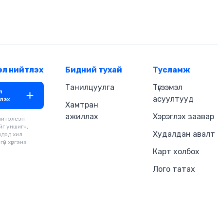
эл нийтлэх
Бидний тухай
Тусламж
Танилцуулга
Түгээмэл
л
асуултууд
лэх
Хамтран
ажиллах
Хэрэглэх заавар
ийтэлсэн
йг уншигч,
Худалдан авалт
чдод хил
үй хүргэнэ
Карт холбох
Лого татах