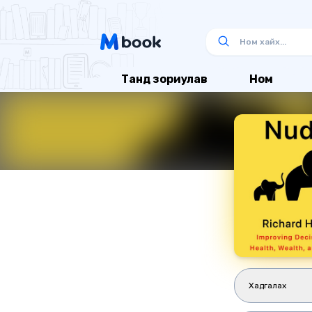
Танд зориулав
Ном
Хадгалах