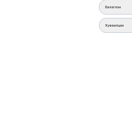
Бэлэглэх
Хуваалцах