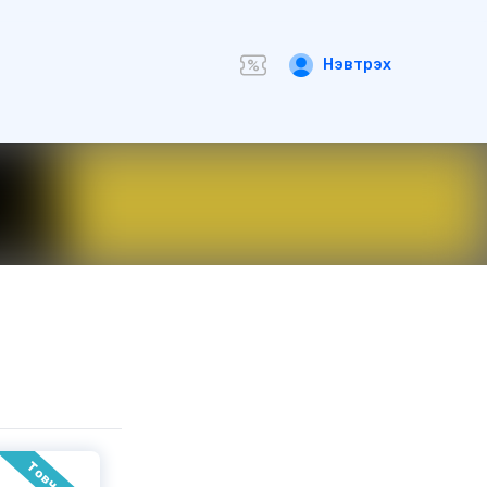
Нэвтрэх
Товч ном