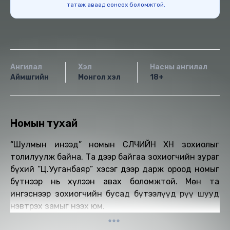
татаж аваад сонсох боломжтой.
Ангилал
Хэл
Насны ангилал
Аймшгийн
Монгол хэл
18+
Номын тухай
“Шулмын инээд” номын СҮҮЛЧИЙН ХҮН зохиолыг
толилуулж байна. Та дээр байгаа зохиогчийн зураг
бүхий “Ц.Ууганбаяр” хэсэг дээр дарж ороод номыг
бүтнээр нь хүлээн авах боломжтой. Мөн та
ингэснээр зохиогчийн бусад бүтээлүүд рүү шууд
нэвтрэх замыг нээх юм.