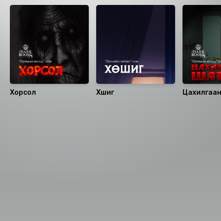
Хорсол
Хөшиг
Номын хэлэлцүүлэг
Номын талаар бусдад хуваалцаарай.
Сонсогчдын үнэлгээ, сэтгэгдэл
0