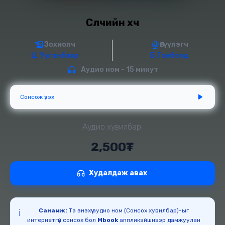
Сүүлчийн хүч
Зохиолч
Өгүүлэгч
Ц. Ууганбаяр
Б.Ганболд
Аудио ном - 15 минут
Сонсож үзэх
Аудио хувилбар:
2,500₮
Худалдаж авах
Санамж:
Та энэхүү аудио ном (Сонсох хувилбар)-ыг
ℹ️
интернетгүй сонсох бол
Mbook
аппликэйшнээр дамжуулан