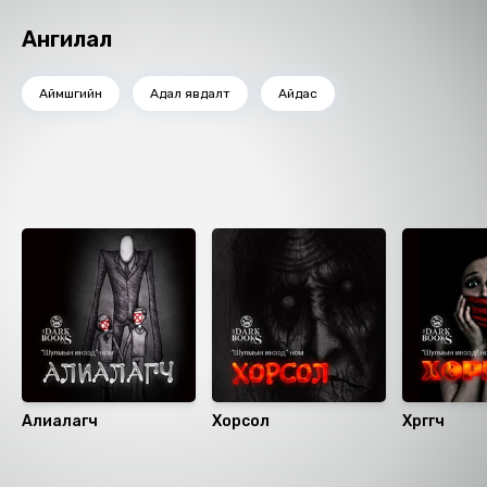
Ангилал
Аймшгийн
Адал явдалт
Айдас
Ижил төстэй номнууд
Алиалагч
Хорсол
Хөргөгч
Санал болгох