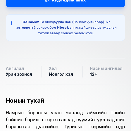
Худалдаж авах
Санамж:
Та энэхүү аудио ном (Сонсох хувилбар)-ыг
ℹ️
интернетгүй сонсох бол
Mbook
аппликэйшнээр дамжуулан
татаж аваад сонсох боломжтой.
Ангилал
Хэл
Насны ангилал
Уран зохиол
Монгол хэл
12+
Номын тухай
Намрын борооны усан мананд аймгийн төвийн
байшин барилга тэртээ алсад сүүмийх уул хад шиг
бараантан дүнхийнэ. Гурилын тээрмийн өндөр