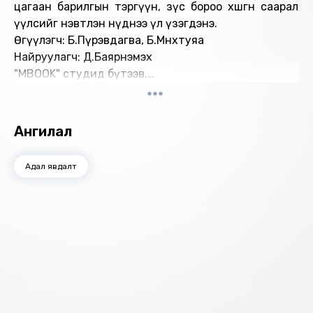
цагаан барилгын тэргүүн, зүс бороо хөшгөн саарал
үүлсийг нэвтлэн нүднээ үл үзэгдэнэ.
Өгүүлэгч: Б.Пүрэвдагва, Б.Мөнхтуяа
Найруулагч: Д.Баярнэмэх
"МBOOK" студид бүтээв.
Зохиогчийн эрх хуулиар хамгаалагдсан 2026 он.
Ангилал
Адал явдалт
Номын хэлэлцүүлэг
Номын талаар бусдад хуваалцаарай.