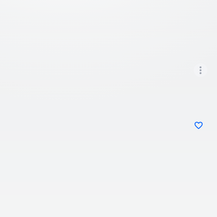
Сонсогчдын үнэлгээ, сэтгэгдэл
1
2026/06/10
Хэрэглэгчийн туслах
bayrlalaa, ymar goy nom be, sonsood sonsood
hanahguinee, zohiolch haanaasaa ingej setgej bichdeg
bain aa, sanaanaas yr buuhgui ym
0
4.0
3.0
Зохиол
Өгүүлэгч