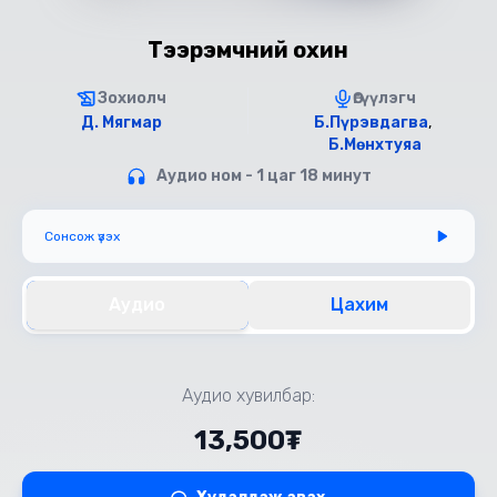
Тээрэмчний охин
Зохиолч
Өгүүлэгч
Д. Мягмар
Б.Пүрэвдагва
,
Б.Мөнхтуяа
Аудио ном - 1 цаг 18 минут
Сонсож үзэх
Аудио
Цахим
Аудио хувилбар:
13,500₮