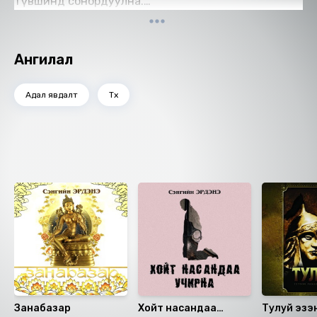
түвшинд сонордуулна.
Өгүүлэгч: Д.Зоригтбаатар
Найруулагч: Д.Баярнэмэх
"МBOOK" студид бүтээв.
Ангилал
Зохиогчийн эрх хуулиар хамгаалагдсан 2026 он.
Адал явдалт
Түүх
Ижил төстэй номнууд
Занабазар
Хойт насандаа
Тулуй эзэ