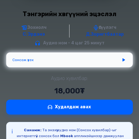
Тэнгэрийн хөвгүүний эцэслэл
Зохиолч
Өгүүлэгч
С. Эрдэнэ
Д.Зоригтбаатар
Аудио ном - 4 цаг 25 минут
Сонсож үзэх
Аудио хувилбар:
18,000₮
Худалдаж авах
Санамж:
Та энэхүү аудио ном (Сонсох хувилбар)-ыг
ℹ️
интернетгүй сонсох бол
Mbook
аппликэйшнээр дамжуулан