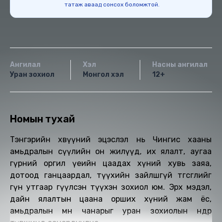
татаж аваад сонсох боломжтой.
Ангилал
Хэл
Насны ангилал
Уран зохиол
Монгол хэл
12+
Номын тухай
Тэнгэрийн хөвүүний эцэслэл нь Чингис хааны
амьдралын сүүлийн он жилүүд, их ялалт, аугаа
гүрний оргил үеийн цаадах хүний хувь заяа,
дотоод ганцаардал, түүхийн зайлшгүй төгсгөлийг
гүн утгаар өгүүлсэн түүхэн зохиол юм. Эрх мэдэл,
дайн ялалтын цаана орших хүний жам ёс,
амьдралын мөн чанарыг уран зохиолын өндөр