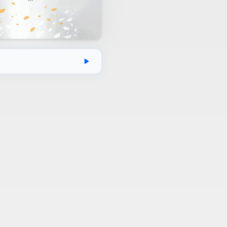
эгдсэн
Хугацаа
Аудио номын хэмж
12-19
1 цаг 15 минут
52 MB