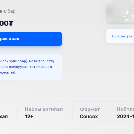
вилбар:
000₮
Сонсож үзэх
даж авах
Сонсох хувилбар)-ыг интернетгүй
нээр дамжуулан татаж аваад
оломжтой.
Насны ангилал
Формат
Нийтл
хэл
12+
Сонсох
2024-