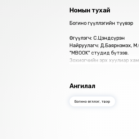
Номын тухай
Богино өгүүллэгийн түүвэр
Өгүүлэгч: С.Цэндсүрэн
Найруулагч: Д.Баярнэмэх, М
"МBOOK" студид бүтээв.
Зохиогчийн эрх хуулиар хам
Ангилал
Богино өгүүллэг, түүвэр
Санал болгох