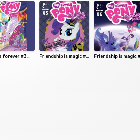
s forever #3
Friendship is magic #5
Friendship is magic 
tle Pony)
(My little pony)
(My little pony)
аалцаарай.
сэтгэгдэл
0