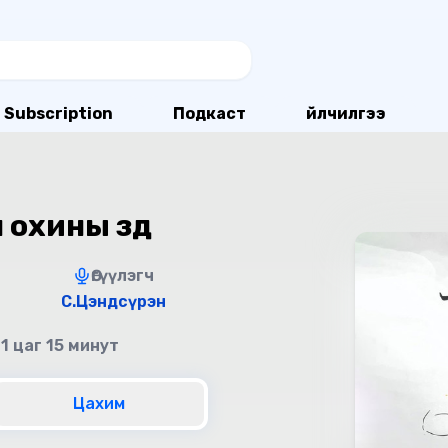
Subscription
Подкаст
Үйлчилгээ
охины зүүд
Өгүүлэгч
С.Цэндсүрэн
 1 цаг 15 минут
Цахим