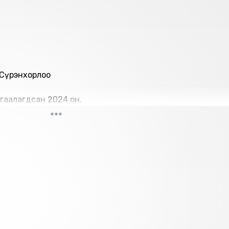
.Сүрэнхорлоо
гаалагдсан 2024 он.