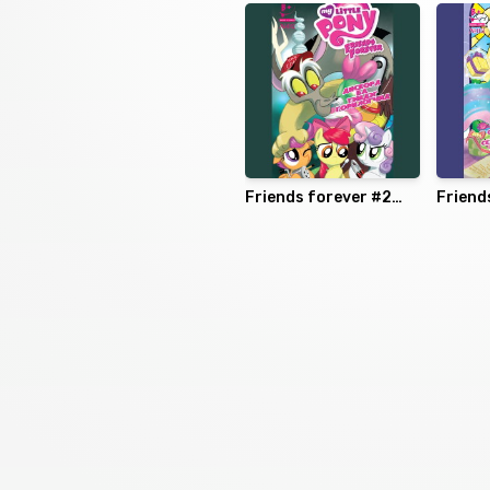
Friends forever #2
Friend
(My Little Pony)
(My Lit
Номын хэлэлцүүлэг
Номын талаар бусдад хув
Сонсогчдын үнэлгээ, 