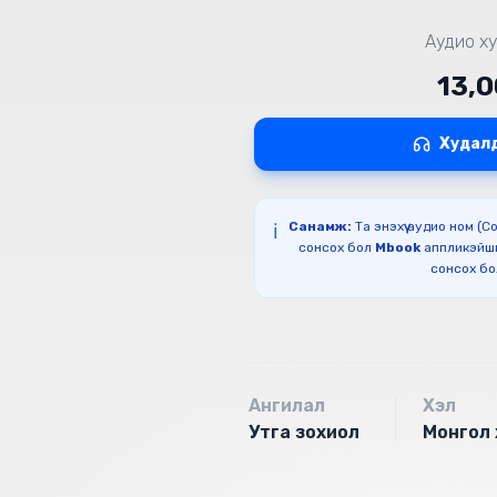
Аудио ху
13,
Худал
Санамж:
Та энэхүү аудио ном (
ℹ️
сонсох бол
Mbook
аппликэйш
сонсох б
Ангилал
Хэл
Утга зохиол
Монгол 