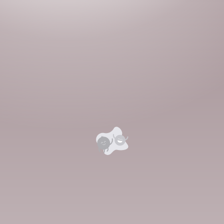
Номын хэлэлцүүлэг
Номын талаар бусдад хуваалцаарай.
Уншигчдын үнэлгээ, сэтгэгдэл
0
Номд хамгийн анхны үнэлгээг өгнө үү ⭐⭐⭐⭐⭐