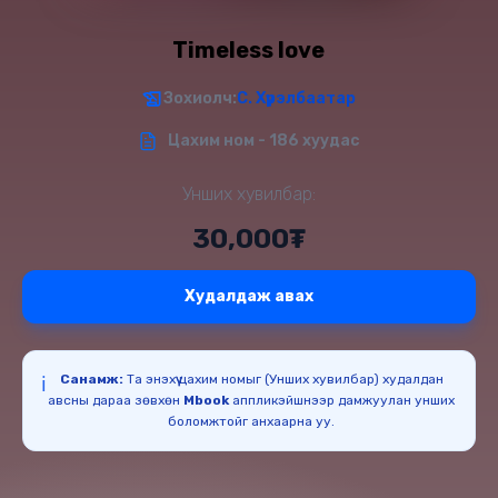
Timeless love
Зохиолч:
С. Хүрэлбаатар
Цахим ном - 186 хуудас
Унших хувилбар:
30,000₮
Худалдаж авах
Санамж:
Та энэхүү цахим номыг (Унших хувилбар) худалдан
ℹ️
авсны дараа зөвхөн
Mbook
аппликэйшнээр дамжуулан унших
боломжтойг анхаарна уу.