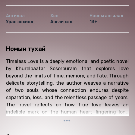
Ангилал
Хэл
Насны ангилал
Уран зохиол
Англи хэл
13+
Номын тухай
Timeless Love is a deeply emotional and poetic novel
by Khurelbaatar Sosorburam that explores love
beyond the limits of time, memory, and fate. Through
delicate storytelling, the author weaves a narrative
of two souls whose connection endures despite
separation, loss, and the relentless passage of years.
The novel reflects on how true love leaves an
indelible mark on the human heart—lingering long
after moments have passed and lives have changed.
Set against a backdrop rich in inner conflict and quiet
longing, Timeless Love delves into themes of destiny,