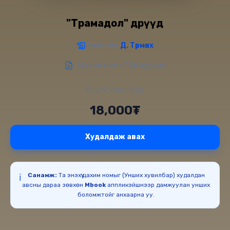
"Трамадол" өдрүүд
Зохиолч:
Д. Төрмөнх
Цахим ном - 126 хуудас
Унших хувилбар:
18,000₮
Худалдаж авах
Санамж:
Та энэхүү цахим номыг (Унших хувилбар) худалдан
ℹ️
авсны дараа зөвхөн
Mbook
аппликэйшнээр дамжуулан унших
боломжтойг анхаарна уу.