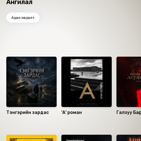
Ангилал
Адал явдалт
Ижил төстэй номнууд
Тэнгэрийн зардас
'А' роман
Галзуу Ба
зүүд
Санал болгох