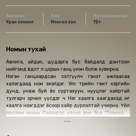
Ангилал
Хэл
Насны ангилал
Уран зохиол
Монгол хэл
12+
Номын тухай
Авлига, айдас, шударга бус байдалд донтсон
нийгэмд өвдөлт л цорын ганц үнэн болж хувирна.
Нэгэн ганцаардсан сэтгүүлч гэнэт ажлаасаа
халагдаад ном эхэлдэг. Улс төрийн гэмт хэргийн
дунд, унаж буй ёс суртахуун, нууцлаг хайртай
тулгарч зөрчил үүсдэг ч Нэг хаалга хаагдахад нөгөө
хаалга нээгддэг ёсоор хайр дурлалтай учирна. Үйл
явдлын ихэнх Солонгос улсад өрнөх бөгөөд “Трамадол
өдрүүд” бол эрх мэдэл ухамсрыг солин авсан
нийгмийн эмгэгийг илчилж, “хайр л энэ өвчнийг
анагаах эм юм” хэмээн шивнэх түүх юм.