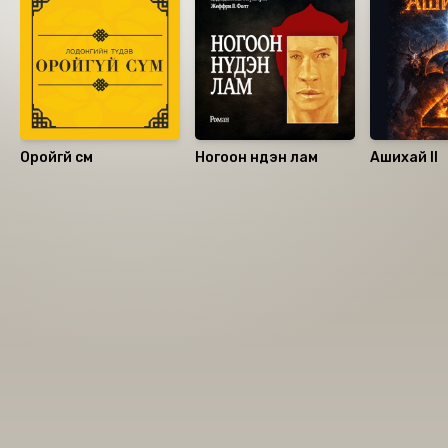
Оройгүй сүм
Ногоон нүдэн лам
Ашихай II
Номын хэлэлцүүлэг
Номын талаар бусдад хуваалцаарай.
Уншигчдын үнэлгээ, сэтгэгдэл
0