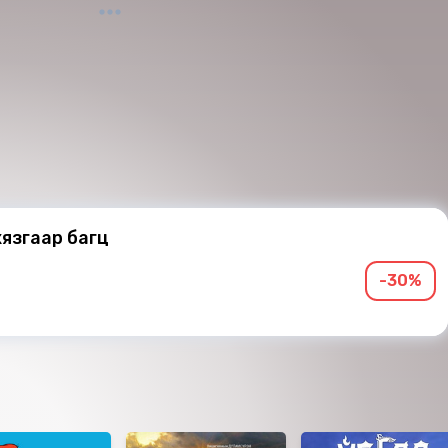
язгаар багц
-30%
д