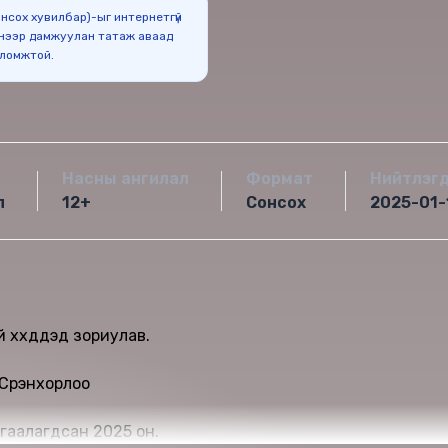
Сонсох хувилбар)-ыг интернетгүй
нээр дамжуулан татаж аваад
оломжтой.
Насны ангилал
Формат
Нийтлэг
л
12+
Сонсох
2025-01-
үүхдүүдэд зориулав.
Сүрэнхорлоо
гаалагдсан 2025 он.