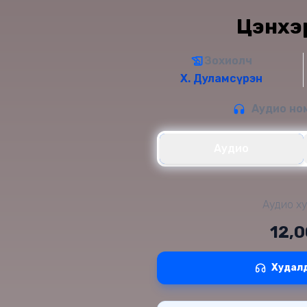
Цэнхэр
Зохиолч
Х. Дуламсүрэн
Аудио ном
Аудио
Аудио ху
12,
Худал