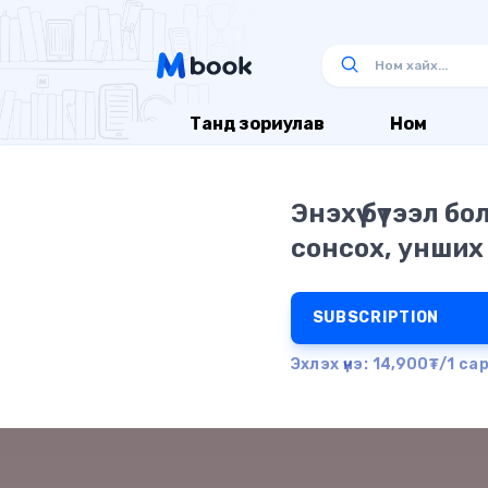
Танд зориулав
Ном
Энэхүү бүтээл б
сонсох, унших
SUBSCRIPTION
Эхлэх үнэ: 14,900₮/1 са