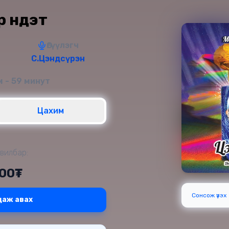
 нүдэт
Өгүүлэгч
С.Цэндсүрэн
 - 59 минут
Цахим
вилбар:
000₮
Сонсож үзэх
даж авах