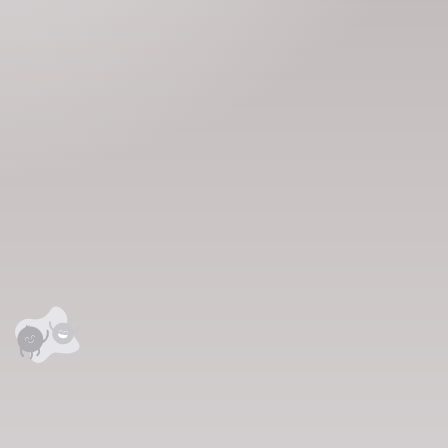
аалцаарай.
сэтгэгдэл
0
анхны үнэлгээг өгнө үү ⭐⭐⭐⭐⭐