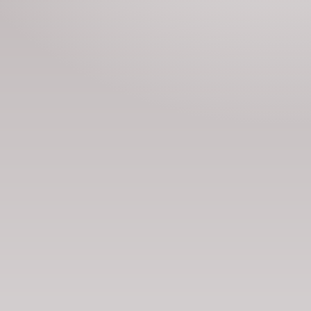
Номын хэлэлцүүлэг
Номын талаар бусдад хув
Сонсогчдын үнэлгээ, 
Номд хамгийн 