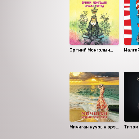
Эртний Монголын
Малга
эрэлхэг хатад
Санал болгох
Мичиган нуурын эрэг
Титэм
дээр