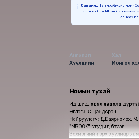
Санамж:
Та энэхүү аудио ном (
ℹ️
сонсох бол
Mbook
аппликэйш
сонсох б
Ангилал
Хэл
Хүүхдийн
Монгол хэ
Номын тухай
Ид шид, адал явдалд дуртай х
Өгүүлэгч: С.Цэндсүрэн
Найруулагч: Д.Баярнэмэх, М.
"МBOOK" студид бүтээв.
Зохиогчийн эрх хуулиар хам