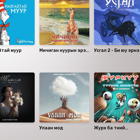
йтай муур
Мичиган нуурын эрэг
Усгал 2 - Би юу эрнэ
дээр
вэ?
Улаан мод
Журхүү ба түүний
найзууд 2