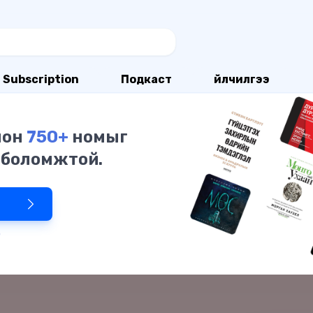
Subscription
Подкаст
Үйлчилгээ
олон
750+
номыг
 боломжтой.
р