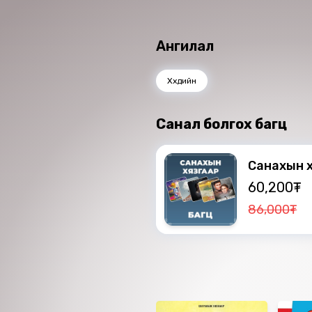
Ангилал
Хүүхдийн
Санал болгох багц
Санахын х
60,200₮
86,000₮
Ижил төстэй номнуу