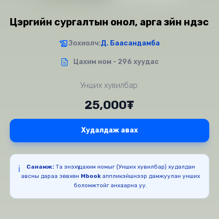
Цэргийн сургалтын онол, арга зүйн үндэс
Зохиолч:
Д. Баасандамба
Цахим ном - 296 хуудас
Унших хувилбар:
25,000₮
Худалдаж авах
Санамж:
Та энэхүү цахим номыг (Унших хувилбар) худалдан
ℹ️
авсны дараа зөвхөн
Mbook
аппликэйшнээр дамжуулан унших
боломжтойг анхаарна уу.