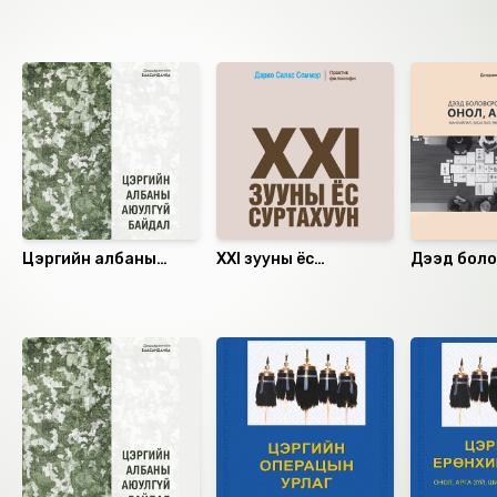
Ижил төстэй номнууд
Цэргийн албаны
XXI зууны ёс
Дээд бол
аюулгүй байдал
суртахуун
онол, арга з
дэвтэр)
Санал болгох