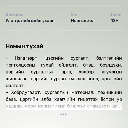
Ангилал
Хэл
Насны 
Улс төр, нийгмийн ухаан
Монгол хэл
12+
Номын тухай
- Нэгдүгээрт, цэргийн сургалт, бэлтгэлийн
тогтолцооны тухай ойлголт, бүтэц, бүрэлдэхүүн,
цэргийн сургалтын арга, хэлбэр, агуулгын
шинэчлэл, цэргийг сурган хүмүүжүүлэх онол, арга зүйн
ойлголт.
- Хоёрдугаарт, сургалтын материал, техникийн
бааз, цэргийн алба хаагчийн гүйцэтгэх ёстой ур
чадвар, норм нормативыг биелүүлэх стандарт, арга
хэрэгсэл.
- Гуравдугаарт, сургалтын менежмент, цэргийн
сургалтын хяналт шалгалт, үнэлгээний систем.