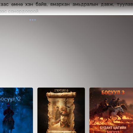
аас өмнө хэн байв, ямархан амьдралын давж, туулав
лгээс сонордоорой.