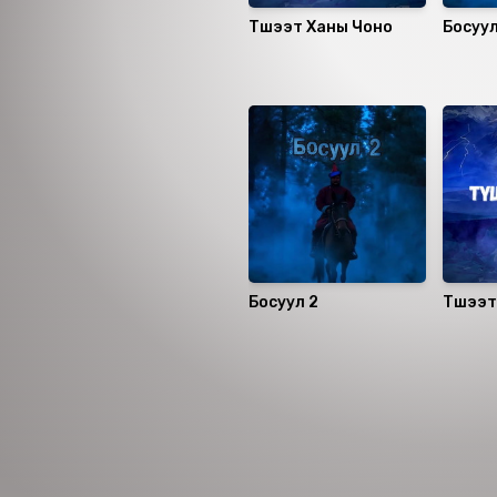
Түшээт Ханы Чоно
Босуул
Санал болгох
Босуул 2
Түшээт
Номын хэлэлцүүлэг
Номын талаар бусдад хув