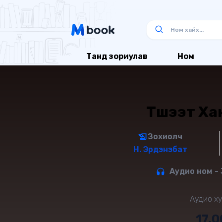
Танд зориулав
Ном
Түшээт Ха
Зохиолч
Н. Эрдэнэбат
Аудио ном - 
Аудио ху
17,