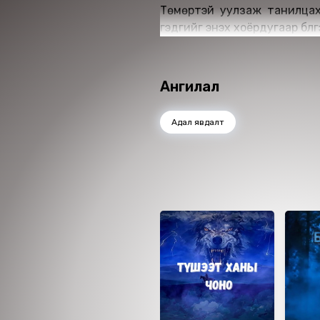
Төмөртэй уулзаж танилцах
гэдгийг энэхүү хоёрдугаар бү
Ангилал
Адал явдалт
Ижил төстэй номнууд