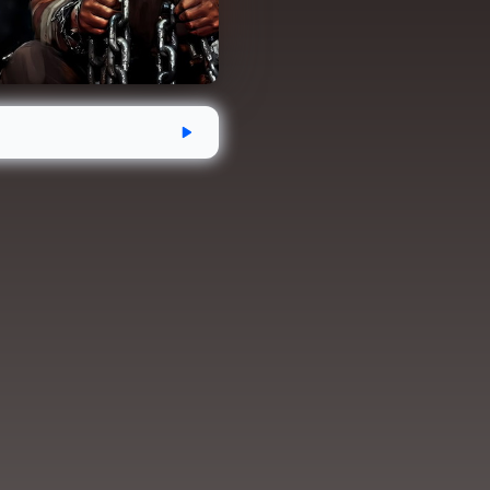
эгдсэн
Хугацаа
Аудио номын хэм
07-03
3 цаг 44 минут
219.7 MB