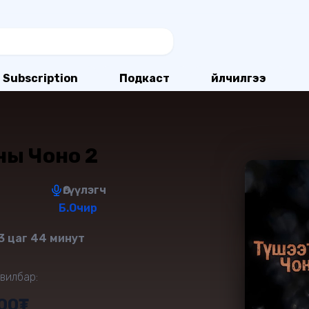
Subscription
Подкаст
Үйлчилгээ
ны Чоно 2
Өгүүлэгч
Б.Очир
3 цаг 44 минут
вилбар:
000₮