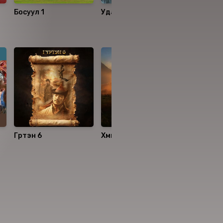
Босуул 1
Удам 2
Тайгын э
Гүртэн 6
Хүмүүн 1
Арцалдаа