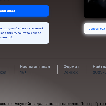
даж авах
Сонсох хувилбар)-ыг интернетгүй
Сонсож үзэх
нээр дамжуулан татаж аваад
оломжтой.
Насны ангилал
Формат
Нийтл
хэл
16+
Сонсох
2025-
хэмээх Аюушийн адал явдал үргэлжилнэ. Тэрээр Гүртэн