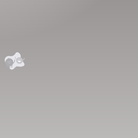
 сэтгэгдэл
0
анхны үнэлгээг өгнө үү ⭐⭐⭐⭐⭐