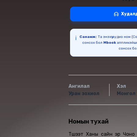
Худал
Санамж:
Та энэхүү аудио ном (
ℹ️
сонсох бол
Mbook
аппликэйш
сонсох б
Ангилал
Хэл
Уран зохиол
Монгол 
Номын тухай
Түшээт Ханы сайн эр Чоно 