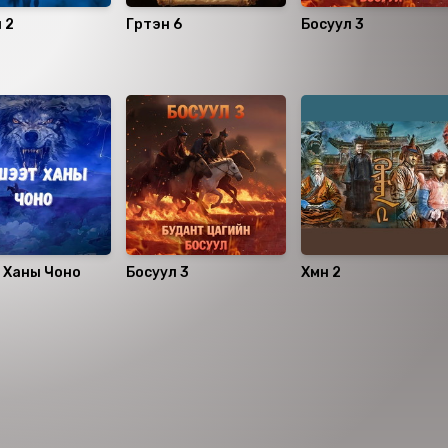
 2
Гүртэн 6
Босуул 3
 Ханы Чоно
Босуул 3
Хүмүүн 2
аалцаарай.