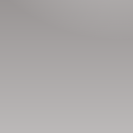
Сонсогчдын үнэлгээ,
Номд хамгийн 